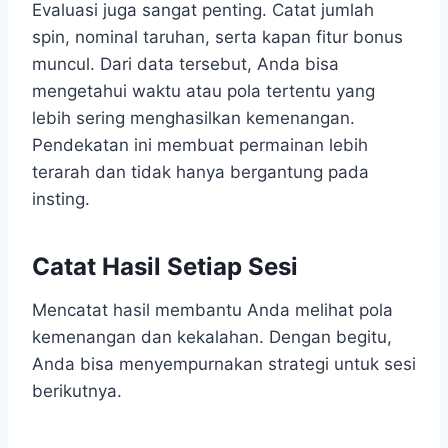
Evaluasi juga sangat penting. Catat jumlah
spin, nominal taruhan, serta kapan fitur bonus
muncul. Dari data tersebut, Anda bisa
mengetahui waktu atau pola tertentu yang
lebih sering menghasilkan kemenangan.
Pendekatan ini membuat permainan lebih
terarah dan tidak hanya bergantung pada
insting.
Catat Hasil Setiap Sesi
Mencatat hasil membantu Anda melihat pola
kemenangan dan kekalahan. Dengan begitu,
Anda bisa menyempurnakan strategi untuk sesi
berikutnya.