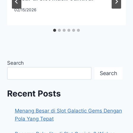
02/15/2026
Search
Search
Recent Posts
Menang Besar di Slot Galactic Gems Dengan
Pola Yang Tepat