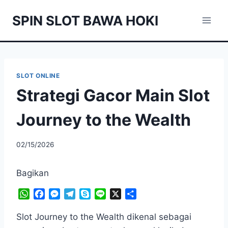
Skip
SPIN SLOT BAWA HOKI
to
content
SLOT ONLINE
Strategi Gacor Main Slot
Journey to the Wealth
02/15/2026
Bagikan
W
F
M
T
S
L
X
S
h
a
e
e
k
i
h
a
c
s
l
y
n
a
Slot Journey to the Wealth dikenal sebagai
t
e
s
e
p
e
r