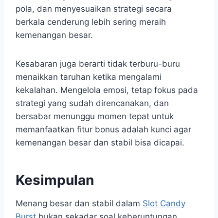
pola, dan menyesuaikan strategi secara
berkala cenderung lebih sering meraih
kemenangan besar.
Kesabaran juga berarti tidak terburu-buru
menaikkan taruhan ketika mengalami
kekalahan. Mengelola emosi, tetap fokus pada
strategi yang sudah direncanakan, dan
bersabar menunggu momen tepat untuk
memanfaatkan fitur bonus adalah kunci agar
kemenangan besar dan stabil bisa dicapai.
Kesimpulan
Menang besar dan stabil dalam
Slot Candy
Burst
bukan sekadar soal keberuntungan.