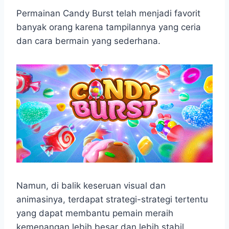
h
a
e
e
k
i
h
a
c
s
l
y
n
a
Permainan Candy Burst telah menjadi favorit
t
e
s
e
p
e
r
banyak orang karena tampilannya yang ceria
s
b
e
g
e
e
dan cara bermain yang sederhana.
A
o
n
r
p
o
g
a
p
k
e
m
r
Namun, di balik keseruan visual dan
animasinya, terdapat strategi-strategi tertentu
yang dapat membantu pemain meraih
kemenangan lebih besar dan lebih stabil.