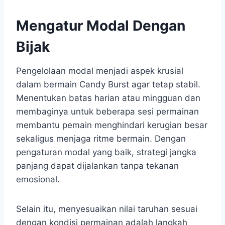
Mengatur Modal Dengan
Bijak
Pengelolaan modal menjadi aspek krusial
dalam bermain Candy Burst agar tetap stabil.
Menentukan batas harian atau mingguan dan
membaginya untuk beberapa sesi permainan
membantu pemain menghindari kerugian besar
sekaligus menjaga ritme bermain. Dengan
pengaturan modal yang baik, strategi jangka
panjang dapat dijalankan tanpa tekanan
emosional.
Selain itu, menyesuaikan nilai taruhan sesuai
dengan kondisi permainan adalah langkah