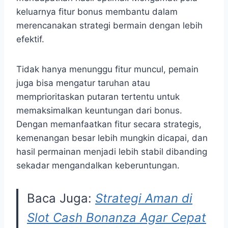
keluarnya fitur bonus membantu dalam
merencanakan strategi bermain dengan lebih
efektif.
Tidak hanya menunggu fitur muncul, pemain
juga bisa mengatur taruhan atau
memprioritaskan putaran tertentu untuk
memaksimalkan keuntungan dari bonus.
Dengan memanfaatkan fitur secara strategis,
kemenangan besar lebih mungkin dicapai, dan
hasil permainan menjadi lebih stabil dibanding
sekadar mengandalkan keberuntungan.
Baca Juga:
Strategi Aman di
Slot Cash Bonanza Agar Cepat