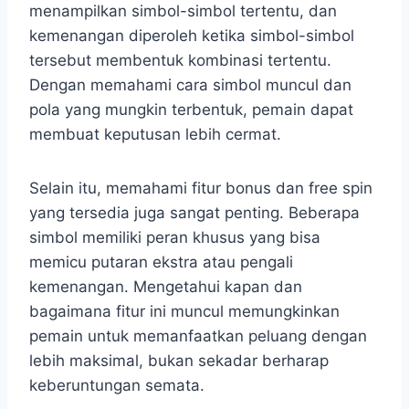
menampilkan simbol-simbol tertentu, dan
kemenangan diperoleh ketika simbol-simbol
tersebut membentuk kombinasi tertentu.
Dengan memahami cara simbol muncul dan
pola yang mungkin terbentuk, pemain dapat
membuat keputusan lebih cermat.
Selain itu, memahami fitur bonus dan free spin
yang tersedia juga sangat penting. Beberapa
simbol memiliki peran khusus yang bisa
memicu putaran ekstra atau pengali
kemenangan. Mengetahui kapan dan
bagaimana fitur ini muncul memungkinkan
pemain untuk memanfaatkan peluang dengan
lebih maksimal, bukan sekadar berharap
keberuntungan semata.