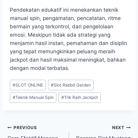
Pendekatan edukatif ini menekankan teknik
manual spin, pengamatan, pencatatan, ritme
bermain yang terkontrol, dan pengelolaan
emosi. Meskipun tidak ada strategi yang
menjamin hasil instan, pemahaman dan disiplin
yang tepat memungkinkan peluang meraih
jackpot dan hasil maksimal meningkat, bahkan
dengan modal terbatas.
Post
#
SLOT ONLINE
#
Slot Rabbit Garden
Tags:
#
Teknik Manual Spin
#
Trik Raih Jackpot
Post
PREVIOUS
NEXT