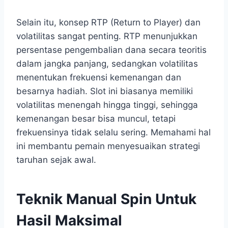
Selain itu, konsep RTP (Return to Player) dan
volatilitas sangat penting. RTP menunjukkan
persentase pengembalian dana secara teoritis
dalam jangka panjang, sedangkan volatilitas
menentukan frekuensi kemenangan dan
besarnya hadiah. Slot ini biasanya memiliki
volatilitas menengah hingga tinggi, sehingga
kemenangan besar bisa muncul, tetapi
frekuensinya tidak selalu sering. Memahami hal
ini membantu pemain menyesuaikan strategi
taruhan sejak awal.
Teknik Manual Spin Untuk
Hasil Maksimal