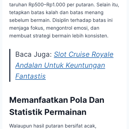
taruhan Rp500–Rp1.000 per putaran. Selain itu,
tetapkan batas kalah dan batas menang
sebelum bermain. Disiplin terhadap batas ini
menjaga fokus, mengontrol emosi, dan
membuat strategi bermain lebih konsisten.
Baca Juga:
Slot Cruise Royale
Andalan Untuk Keuntungan
Fantastis
Memanfaatkan Pola Dan
Statistik Permainan
Walaupun hasil putaran bersifat acak,