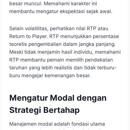
besar muncul. Memahami karakter ini
membantu mengatur ekspektasi sejak awal.
Selain volatilitas, perhatikan nilai RTP atau
Return to Player. RTP menunjukkan persentase
teoretis pengembalian dalam jangka panjang.
Meski tidak menjamin hasil individu, memahami
RTP membantu pemain memilih pendekatan
taruhan yang lebih realistis dan tidak terburu-
buru mengejar kemenangan besar.
Mengatur Modal dengan
Strategi Bertahap
Manajemen modal adalah fondasi utama