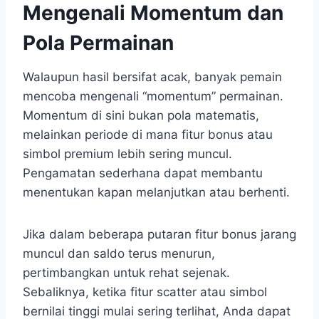
Mengenali Momentum dan
Pola Permainan
Walaupun hasil bersifat acak, banyak pemain
mencoba mengenali “momentum” permainan.
Momentum di sini bukan pola matematis,
melainkan periode di mana fitur bonus atau
simbol premium lebih sering muncul.
Pengamatan sederhana dapat membantu
menentukan kapan melanjutkan atau berhenti.
Jika dalam beberapa putaran fitur bonus jarang
muncul dan saldo terus menurun,
pertimbangkan untuk rehat sejenak.
Sebaliknya, ketika fitur scatter atau simbol
bernilai tinggi mulai sering terlihat, Anda dapat