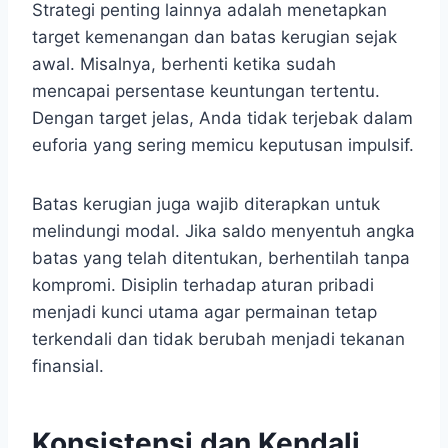
Strategi penting lainnya adalah menetapkan
target kemenangan dan batas kerugian sejak
awal. Misalnya, berhenti ketika sudah
mencapai persentase keuntungan tertentu.
Dengan target jelas, Anda tidak terjebak dalam
euforia yang sering memicu keputusan impulsif.
Batas kerugian juga wajib diterapkan untuk
melindungi modal. Jika saldo menyentuh angka
batas yang telah ditentukan, berhentilah tanpa
kompromi. Disiplin terhadap aturan pribadi
menjadi kunci utama agar permainan tetap
terkendali dan tidak berubah menjadi tekanan
finansial.
Konsistensi dan Kendali