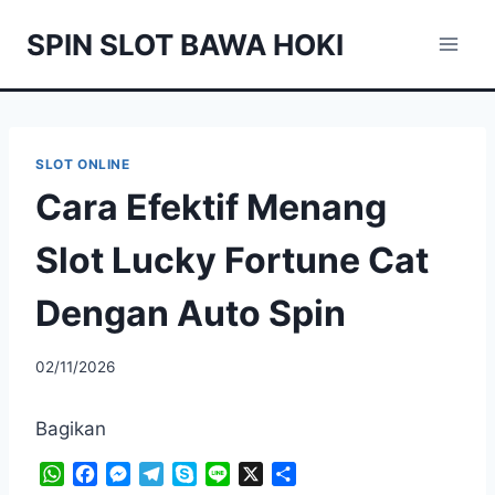
Skip
SPIN SLOT BAWA HOKI
to
content
SLOT ONLINE
Cara Efektif Menang
Slot Lucky Fortune Cat
Dengan Auto Spin
02/11/2026
Bagikan
W
F
M
T
S
L
X
S