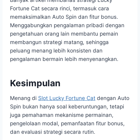
Banyak artikel membahas strategi Lucky
Fortune Cat secara rinci, termasuk cara
memaksimalkan Auto Spin dan fitur bonus.
Menggabungkan pengalaman pribadi dengan
pengetahuan orang lain membantu pemain
membangun strategi matang, sehingga
peluang menang lebih konsisten dan
pengalaman bermain lebih menyenangkan.
Kesimpulan
Menang di
Slot Lucky Fortune Cat
dengan Auto
Spin bukan hanya soal keberuntungan, tetapi
juga pemahaman mekanisme permainan,
pengelolaan modal, pemanfaatan fitur bonus,
dan evaluasi strategi secara rutin.