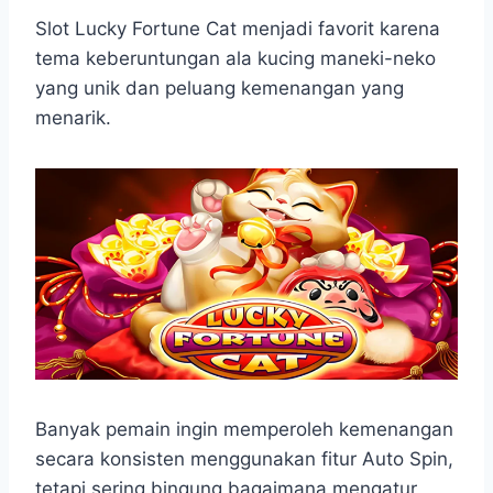
h
a
e
e
k
i
h
a
c
s
l
y
n
a
Slot Lucky Fortune Cat menjadi favorit karena
t
e
s
e
p
e
r
tema keberuntungan ala kucing maneki-neko
s
b
e
g
e
e
yang unik dan peluang kemenangan yang
A
o
n
r
menarik.
p
o
g
a
p
k
e
m
r
Banyak pemain ingin memperoleh kemenangan
secara konsisten menggunakan fitur Auto Spin,
tetapi sering bingung bagaimana mengatur