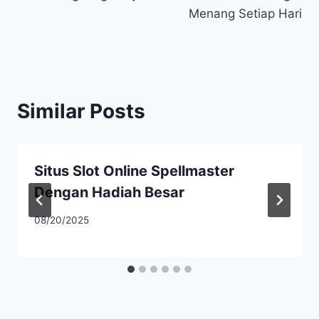
Menang Setiap Hari
Similar Posts
Situs Slot Online Spellmaster
Dengan Hadiah Besar
08/20/2025