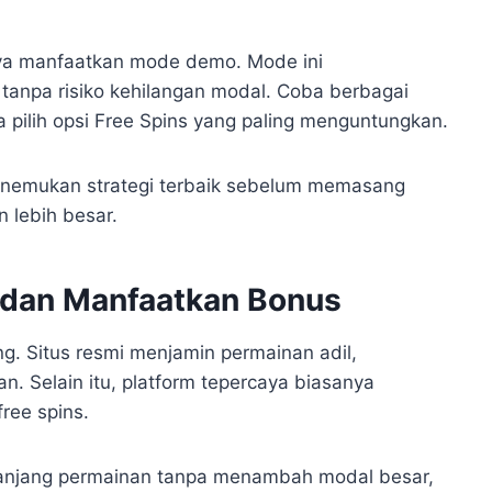
nya manfaatkan mode demo. Mode ini
anpa risiko kehilangan modal. Coba berbagai
ta pilih opsi Free Spins yang paling menguntungkan.
enemukan strategi terbaik sebelum memasang
 lebih besar.
ya dan Manfaatkan Bonus
ing. Situs resmi menjamin permainan adil,
n. Selain itu, platform tepercaya biasanya
ree spins.
panjang permainan tanpa menambah modal besar,