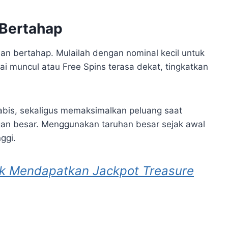
 Bertahap
han bertahap. Mulailah dengan nominal kecil untuk
i muncul atau Free Spins terasa dekat, tingkatkan
 habis, sekaligus memaksimalkan peluang saat
n besar. Menggunakan taruhan besar sejak awal
nggi.
uk Mendapatkan Jackpot Treasure