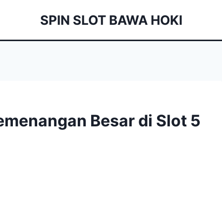
SPIN SLOT BAWA HOKI
emenangan Besar di Slot 5