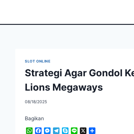
Skip
to
content
SLOT ONLINE
Strategi Agar Gondol K
Lions Megaways
08/18/2025
Bagikan
W
F
M
T
S
L
X
S