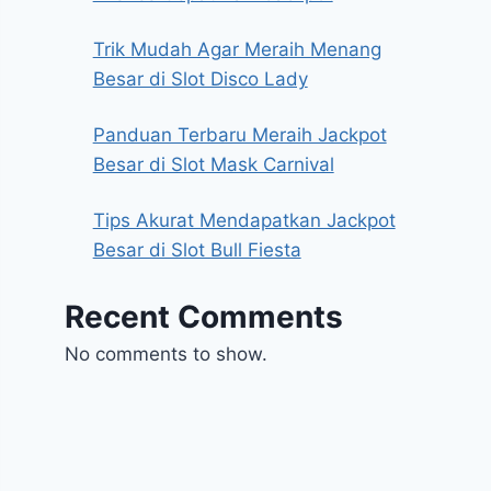
Trik Mudah Agar Meraih Menang
Besar di Slot Disco Lady
Panduan Terbaru Meraih Jackpot
Besar di Slot Mask Carnival
Tips Akurat Mendapatkan Jackpot
Besar di Slot Bull Fiesta
Recent Comments
No comments to show.