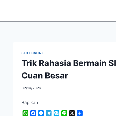
Skip
to
content
SLOT ONLINE
Trik Rahasia Bermain Sl
Cuan Besar
02/14/2026
Bagikan
W
F
M
T
S
L
X
S