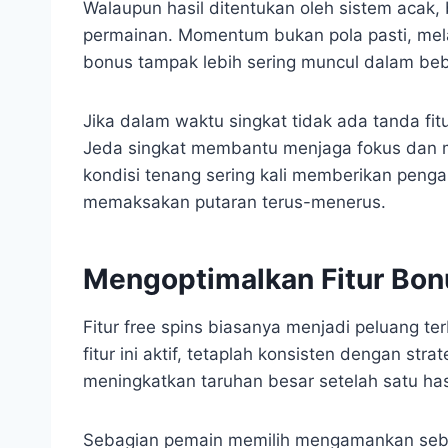
Walaupun hasil ditentukan oleh sistem ac
permainan. Momentum bukan pola pasti, mela
bonus tampak lebih sering muncul dalam beb
Jika dalam waktu singkat tidak ada tanda fitu
Jeda singkat membantu menjaga fokus dan m
kondisi tenang sering kali memberikan penga
memaksakan putaran terus-menerus.
Mengoptimalkan Fitur Bon
Fitur free spins biasanya menjadi peluang t
fitur ini aktif, tetaplah konsisten dengan st
meningkatkan taruhan besar setelah satu ha
Sebagian pemain memilih mengamankan sebag