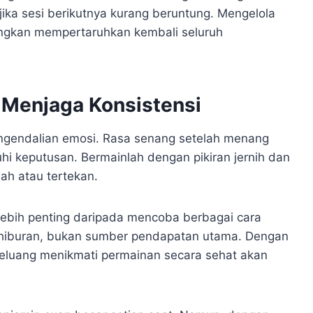
jika sesi berikutnya kurang beruntung. Mengelola
ndingkan mempertaruhkan kembali seluruh
Menjaga Konsistensi
pengendalian emosi. Rasa senang setelah menang
i keputusan. Bermainlah dengan pikiran jernih dan
ah atau tertekan.
 lebih penting daripada mencoba berbagai cara
 hiburan, bukan sumber pendapatan utama. Dengan
peluang menikmati permainan secara sehat akan