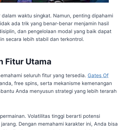
 dalam waktu singkat. Namun, penting dipahami
idak ada trik yang benar-benar menjamin hasil
disiplin, dan pengelolaan modal yang baik dapat
ecara lebih stabil dan terkontrol.
 Fitur Utama
mahami seluruh fitur yang tersedia.
Gates Of
nda, free spins, serta mekanisme kemenangan
embantu Anda menyusun strategi yang lebih terarah
s permainan. Volatilitas tinggi berarti potensi
jarang. Dengan memahami karakter ini, Anda bisa