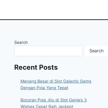
Search
Search
Recent Posts
Menang Besar di Slot Galactic Gems
Dengan Pola Yang Tepat
Bocoran Pola Jitu di Slot Genie’s 3
Wishes Cepat Raih Jackpot