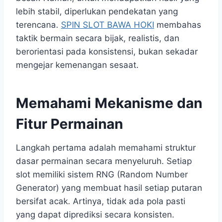
lebih stabil, diperlukan pendekatan yang
terencana.
SPIN SLOT BAWA HOKI
membahas
taktik bermain secara bijak, realistis, dan
berorientasi pada konsistensi, bukan sekadar
mengejar kemenangan sesaat.
Memahami Mekanisme dan
Fitur Permainan
Langkah pertama adalah memahami struktur
dasar permainan secara menyeluruh. Setiap
slot memiliki sistem RNG (Random Number
Generator) yang membuat hasil setiap putaran
bersifat acak. Artinya, tidak ada pola pasti
yang dapat diprediksi secara konsisten.