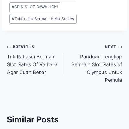
#
SPIN SLOT BAWA HOKI
#
Taktik Jitu Bermain Heist Stakes
Post
PREVIOUS
NEXT
Trik Rahasia Bermain
Panduan Lengkap
navigation
Slot Gates Of Valhalla
Bermain Slot Gates of
Agar Cuan Besar
Olympus Untuk
Pemula
Similar Posts