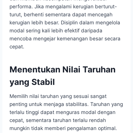
performa. Jika mengalami kerugian berturut-
turut, berhenti sementara dapat mencegah
kerugian lebih besar. Disiplin dalam mengelola
modal sering kali lebih efektif daripada
mencoba mengejar kemenangan besar secara
cepat.
Menentukan Nilai Taruhan
yang Stabil
Memilih nilai taruhan yang sesuai sangat
penting untuk menjaga stabilitas. Taruhan yang
terlalu tinggi dapat menguras modal dengan
cepat, sementara taruhan terlalu rendah
mungkin tidak memberi pengalaman optimal.