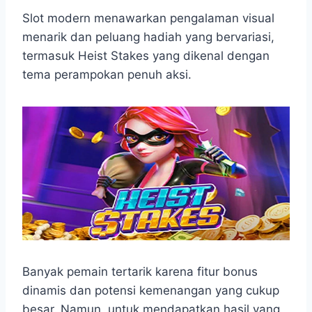
h
a
e
e
k
i
h
a
c
s
l
y
n
a
Slot modern menawarkan pengalaman visual
t
e
s
e
p
e
r
menarik dan peluang hadiah yang bervariasi,
s
b
e
g
e
e
termasuk Heist Stakes yang dikenal dengan
A
o
n
r
tema perampokan penuh aksi.
p
o
g
a
p
k
e
m
r
Banyak pemain tertarik karena fitur bonus
dinamis dan potensi kemenangan yang cukup
besar. Namun, untuk mendapatkan hasil yang