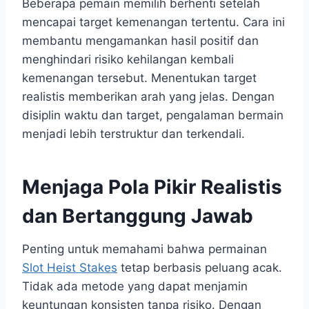
Beberapa pemain memilih berhenti setelah
mencapai target kemenangan tertentu. Cara ini
membantu mengamankan hasil positif dan
menghindari risiko kehilangan kembali
kemenangan tersebut. Menentukan target
realistis memberikan arah yang jelas. Dengan
disiplin waktu dan target, pengalaman bermain
menjadi lebih terstruktur dan terkendali.
Menjaga Pola Pikir Realistis
dan Bertanggung Jawab
Penting untuk memahami bahwa permainan
Slot Heist Stakes
tetap berbasis peluang acak.
Tidak ada metode yang dapat menjamin
keuntungan konsisten tanpa risiko. Dengan