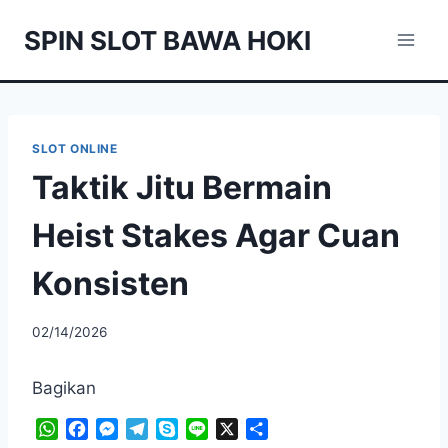
Skip
SPIN SLOT BAWA HOKI
to
content
SLOT ONLINE
Taktik Jitu Bermain
Heist Stakes Agar Cuan
Konsisten
02/14/2026
Bagikan
W
F
M
T
S
L
X
S