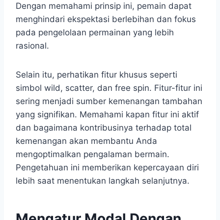
Dengan memahami prinsip ini, pemain dapat
menghindari ekspektasi berlebihan dan fokus
pada pengelolaan permainan yang lebih
rasional.
Selain itu, perhatikan fitur khusus seperti
simbol wild, scatter, dan free spin. Fitur-fitur ini
sering menjadi sumber kemenangan tambahan
yang signifikan. Memahami kapan fitur ini aktif
dan bagaimana kontribusinya terhadap total
kemenangan akan membantu Anda
mengoptimalkan pengalaman bermain.
Pengetahuan ini memberikan kepercayaan diri
lebih saat menentukan langkah selanjutnya.
Mengatur Modal Dengan