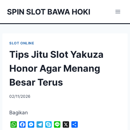
Skip
SPIN SLOT BAWA HOKI
to
content
SLOT ONLINE
Tips Jitu Slot Yakuza
Honor Agar Menang
Besar Terus
02/11/2026
Bagikan
W
F
M
T
S
L
X
S