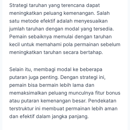
Strategi taruhan yang terencana dapat
meningkatkan peluang kemenangan. Salah
satu metode efektif adalah menyesuaikan
jumlah taruhan dengan modal yang tersedia.
Pemain sebaiknya memulai dengan taruhan
kecil untuk memahami pola permainan sebelum
meningkatkan taruhan secara bertahap.
Selain itu, membagi modal ke beberapa
putaran juga penting. Dengan strategi ini,
pemain bisa bermain lebih lama dan
memaksimalkan peluang munculnya fitur bonus
atau putaran kemenangan besar. Pendekatan
terstruktur ini membuat permainan lebih aman
dan efektif dalam jangka panjang.