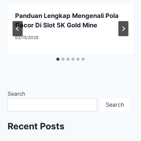
Panduan Lengkap Mengenali Pola
Gacor Di Slot 5K Gold Mine
02/15/2026
Search
Search
Recent Posts