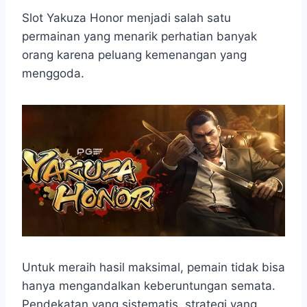
h
a
e
e
k
i
h
a
c
s
l
y
n
a
Slot Yakuza Honor menjadi salah satu
t
e
s
e
p
e
r
permainan yang menarik perhatian banyak
s
b
e
g
e
e
orang karena peluang kemenangan yang
A
o
n
r
menggoda.
p
o
g
a
p
k
e
m
r
Untuk meraih hasil maksimal, pemain tidak bisa
hanya mengandalkan keberuntungan semata.
Pendekatan yang sistematis, strategi yang