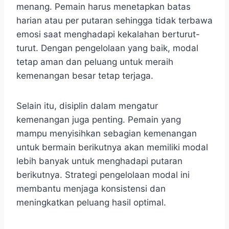
menang. Pemain harus menetapkan batas
harian atau per putaran sehingga tidak terbawa
emosi saat menghadapi kekalahan berturut-
turut. Dengan pengelolaan yang baik, modal
tetap aman dan peluang untuk meraih
kemenangan besar tetap terjaga.
Selain itu, disiplin dalam mengatur
kemenangan juga penting. Pemain yang
mampu menyisihkan sebagian kemenangan
untuk bermain berikutnya akan memiliki modal
lebih banyak untuk menghadapi putaran
berikutnya. Strategi pengelolaan modal ini
membantu menjaga konsistensi dan
meningkatkan peluang hasil optimal.