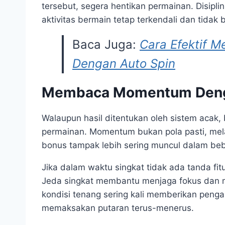
tersebut, segera hentikan permainan. Disiplin
aktivitas bermain tetap terkendali dan tidak 
Baca Juga:
Cara Efektif M
Dengan Auto Spin
Membaca Momentum Deng
Walaupun hasil ditentukan oleh sistem ac
permainan. Momentum bukan pola pasti, mela
bonus tampak lebih sering muncul dalam beb
Jika dalam waktu singkat tidak ada tanda fitu
Jeda singkat membantu menjaga fokus dan m
kondisi tenang sering kali memberikan penga
memaksakan putaran terus-menerus.