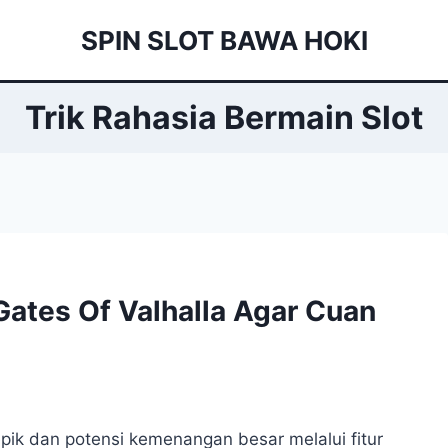
SPIN SLOT BAWA HOKI
Trik Rahasia Bermain Slot
Gates Of Valhalla Agar Cuan
epik dan potensi kemenangan besar melalui fitur