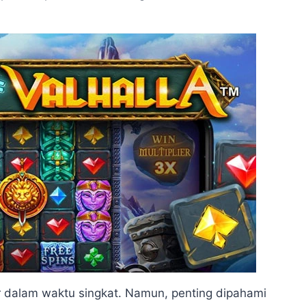
 dalam waktu singkat. Namun, penting dipahami