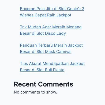
Bocoran Pola Jitu di Slot Genie’s 3
Wishes Cepat Raih Jackpot
Trik Mudah Agar Meraih Menang
Besar di Slot Disco Lady
Panduan Terbaru Meraih Jackpot
Besar di Slot Mask Carnival
Tips Akurat Mendapatkan Jackpot
Besar di Slot Bull Fiesta
Recent Comments
No comments to show.