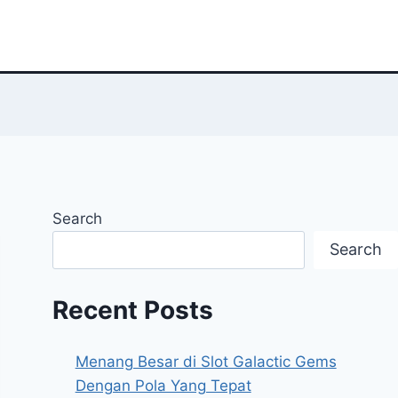
Search
Search
Recent Posts
Menang Besar di Slot Galactic Gems
Dengan Pola Yang Tepat