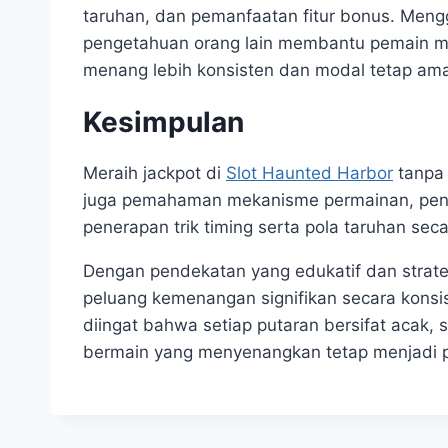
taruhan, dan pemanfaatan fitur bonus. Men
pengetahuan orang lain membantu pemain m
menang lebih konsisten dan modal tetap am
Kesimpulan
Meraih jackpot di
Slot Haunted Harbor
tanpa 
juga pemahaman mekanisme permainan, peng
penerapan trik timing serta pola taruhan secar
Dengan pendekatan yang edukatif dan strat
peluang kemenangan signifikan secara konsi
diingat bahwa setiap putaran bersifat acak,
bermain yang menyenangkan tetap menjadi pr