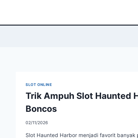
Skip
to
content
SLOT ONLINE
Trik Ampuh Slot Haunted 
Boncos
02/11/2026
Slot Haunted Harbor menjadi favorit banya