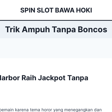
SPIN SLOT BAWA HOKI
Trik Ampuh Tanpa Boncos
Harbor Raih Jackpot Tanpa
k pemain karena tema horor yang menegangkan dan