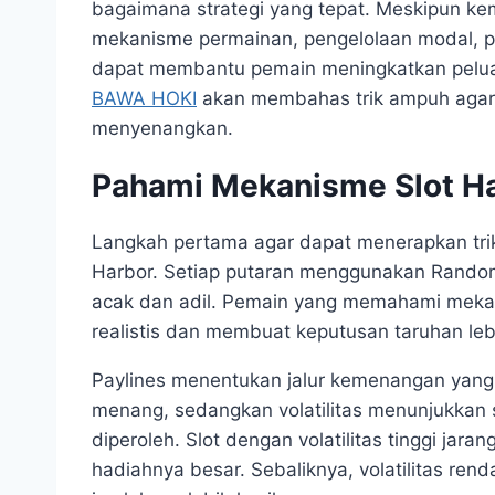
bagaimana strategi yang tepat. Meskipun ke
mekanisme permainan, pengelolaan modal, pe
dapat membantu pemain meningkatkan pelua
BAWA HOKI
akan membahas trik ampuh agar b
menyenangkan.
Pahami Mekanisme Slot H
Langkah pertama agar dapat menerapkan tr
Harbor. Setiap putaran menggunakan Rando
acak dan adil. Pemain yang memahami mekan
realistis dan membuat keputusan taruhan leb
Paylines menentukan jalur kemenangan yan
menang, sedangkan volatilitas menunjukkan
diperoleh. Slot dengan volatilitas tinggi ja
hadiahnya besar. Sebaliknya, volatilitas re