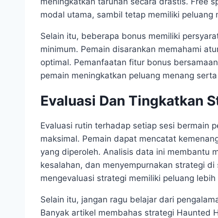
meningkatkan taruhan secara drastis. Free
modal utama, sambil tetap memiliki peluang 
Selain itu, beberapa bonus memiliki persyara
minimum. Pemain disarankan memahami aturan
optimal. Pemanfaatan fitur bonus bersamaan
pemain meningkatkan peluang menang sert
Evaluasi Dan Tingkatkan S
Evaluasi rutin terhadap setiap sesi bermain 
maksimal. Pemain dapat mencatat kemenangan
yang diperoleh. Analisis data ini membant
kesalahan, dan menyempurnakan strategi di s
mengevaluasi strategi memiliki peluang lebih 
Selain itu, jangan ragu belajar dari pengala
Banyak artikel membahas strategi Haunted Har