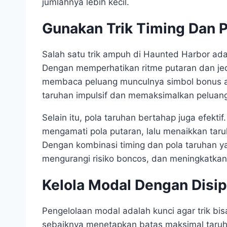
jumlahnya lebih kecil.
Gunakan Trik Timing Dan 
Salah satu trik ampuh di Haunted Harbor ada
Dengan memperhatikan ritme putaran dan jeda
membaca peluang munculnya simbol bonus at
taruhan impulsif dan memaksimalkan peluang
Selain itu, pola taruhan bertahap juga efekt
mengamati pola putaran, lalu menaikkan taruh
Dengan kombinasi timing dan pola taruhan yan
mengurangi risiko boncos, dan meningkatkan
Kelola Modal Dengan Disip
Pengelolaan modal adalah kunci agar trik bis
sebaiknya menetapkan batas maksimal taru