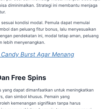
 bisa diminimalkan. Strategi ini membantu menjaga
ur.
ap sesuai kondisi modal. Pemula dapat memulai
imbol dan peluang fitur bonus, lalu menyesuaikan
engan pendekatan ini, modal tetap aman, peluang
in lebih menyenangkan.
t Candy Burst Agar Menang
Dan Free Spins
us yang dapat dimanfaatkan untuk meningkatkan
ers, dan simbol khusus. Pemain yang
oleh kemenangan signifikan tanpa harus