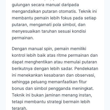
gulungan secara manual daripada
mengandalkan putaran otomatis. Teknik ini
membantu pemain lebih fokus pada setiap
putaran, mengamati pola simbol, dan
menyesuaikan taruhan sesuai kondisi
permainan.
Dengan manual spin, pemain memiliki
kontrol lebih baik atas ritme permainan dan
dapat menghentikan atau memulai putaran
berikutnya dengan lebih sadar. Pendekatan
ini menekankan kesabaran dan observasi,
sehingga peluang memanfaatkan fitur
bonus dan simbol pengganda meningkat.
Teknik ini bukan jaminan menang instan,
tetapi membantu strategi bermain lebih
terarah.