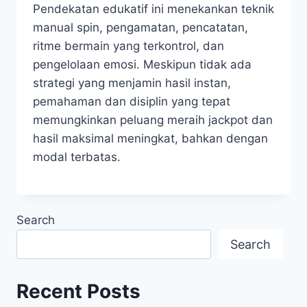
Pendekatan edukatif ini menekankan teknik
manual spin, pengamatan, pencatatan,
ritme bermain yang terkontrol, dan
pengelolaan emosi. Meskipun tidak ada
strategi yang menjamin hasil instan,
pemahaman dan disiplin yang tepat
memungkinkan peluang meraih jackpot dan
hasil maksimal meningkat, bahkan dengan
modal terbatas.
Search
Search
Recent Posts