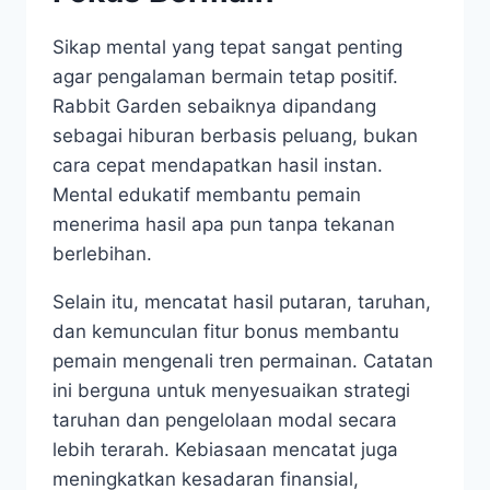
Sikap mental yang tepat sangat penting
agar pengalaman bermain tetap positif.
Rabbit Garden sebaiknya dipandang
sebagai hiburan berbasis peluang, bukan
cara cepat mendapatkan hasil instan.
Mental edukatif membantu pemain
menerima hasil apa pun tanpa tekanan
berlebihan.
Selain itu, mencatat hasil putaran, taruhan,
dan kemunculan fitur bonus membantu
pemain mengenali tren permainan. Catatan
ini berguna untuk menyesuaikan strategi
taruhan dan pengelolaan modal secara
lebih terarah. Kebiasaan mencatat juga
meningkatkan kesadaran finansial,