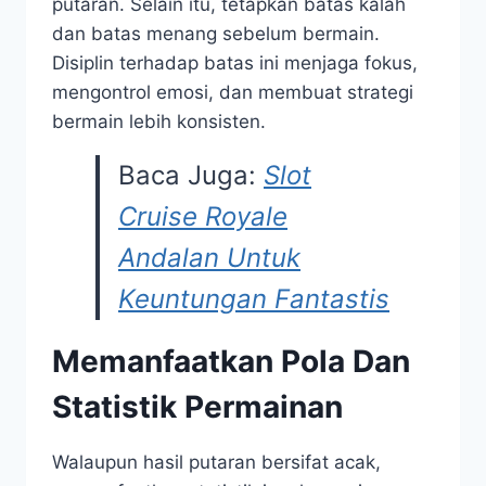
putaran. Selain itu, tetapkan batas kalah
dan batas menang sebelum bermain.
Disiplin terhadap batas ini menjaga fokus,
mengontrol emosi, dan membuat strategi
bermain lebih konsisten.
Baca Juga:
Slot
Cruise Royale
Andalan Untuk
Keuntungan Fantastis
Memanfaatkan Pola Dan
Statistik Permainan
Walaupun hasil putaran bersifat acak,