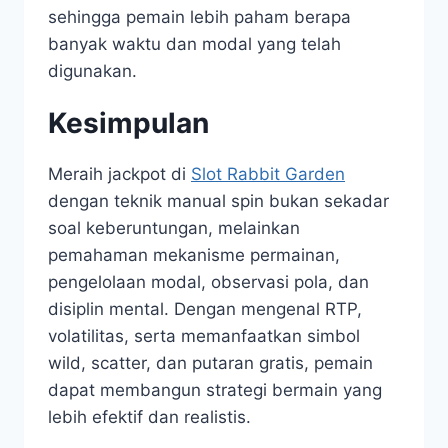
sehingga pemain lebih paham berapa
banyak waktu dan modal yang telah
digunakan.
Kesimpulan
Meraih jackpot di
Slot Rabbit Garden
dengan teknik manual spin bukan sekadar
soal keberuntungan, melainkan
pemahaman mekanisme permainan,
pengelolaan modal, observasi pola, dan
disiplin mental. Dengan mengenal RTP,
volatilitas, serta memanfaatkan simbol
wild, scatter, dan putaran gratis, pemain
dapat membangun strategi bermain yang
lebih efektif dan realistis.