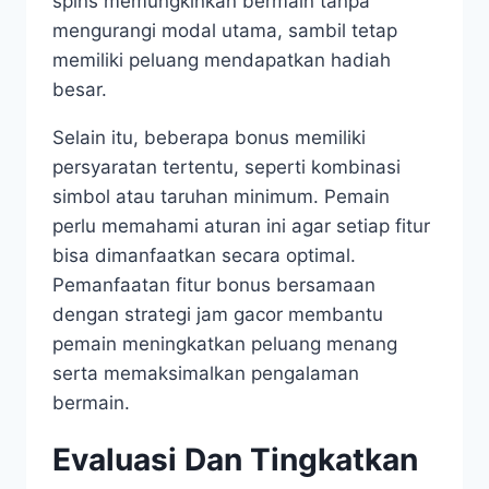
spins memungkinkan bermain tanpa
mengurangi modal utama, sambil tetap
memiliki peluang mendapatkan hadiah
besar.
Selain itu, beberapa bonus memiliki
persyaratan tertentu, seperti kombinasi
simbol atau taruhan minimum. Pemain
perlu memahami aturan ini agar setiap fitur
bisa dimanfaatkan secara optimal.
Pemanfaatan fitur bonus bersamaan
dengan strategi jam gacor membantu
pemain meningkatkan peluang menang
serta memaksimalkan pengalaman
bermain.
Evaluasi Dan Tingkatkan