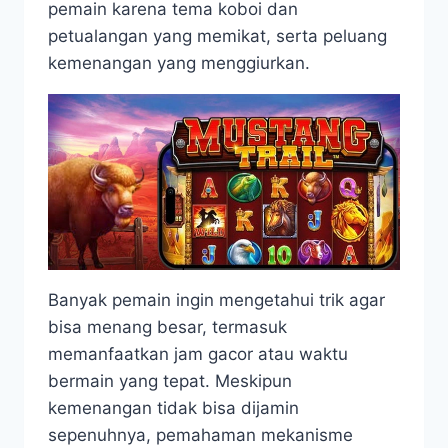
pemain karena tema koboi dan
petualangan yang memikat, serta peluang
kemenangan yang menggiurkan.
Banyak pemain ingin mengetahui trik agar
bisa menang besar, termasuk
memanfaatkan jam gacor atau waktu
bermain yang tepat. Meskipun
kemenangan tidak bisa dijamin
sepenuhnya, pemahaman mekanisme