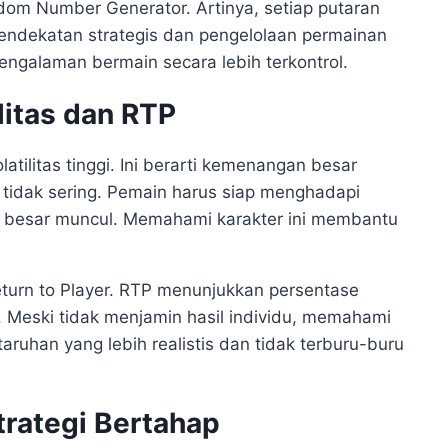
dom Number Generator. Artinya, setiap putaran
 pendekatan strategis dan pengelolaan permainan
ngalaman bermain secara lebih terkontrol.
litas dan RTP
latilitas tinggi. Ini berarti kemenangan besar
 tidak sering. Pemain harus siap menghadapi
 besar muncul. Memahami karakter ini membantu
 Return to Player. RTP menunjukkan persentase
. Meski tidak menjamin hasil individu, memahami
uhan yang lebih realistis dan tidak terburu-buru
rategi Bertahap