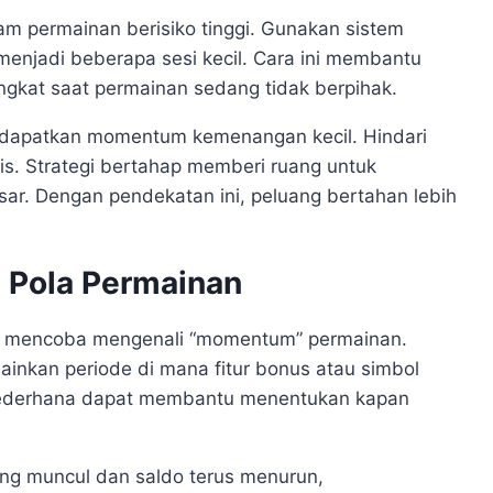
m permainan berisiko tinggi. Gunakan sistem
enjadi beberapa sesi kecil. Cara ini membantu
gkat saat permainan sedang tidak berpihak.
ndapatkan momentum kemenangan kecil. Hindari
is. Strategi bertahap memberi ruang untuk
r. Dengan pendekatan ini, peluang bertahan lebih
Pola Permainan
in mencoba mengenali “momentum” permainan.
inkan periode di mana fitur bonus atau simbol
sederhana dapat membantu menentukan kapan
ang muncul dan saldo terus menurun,