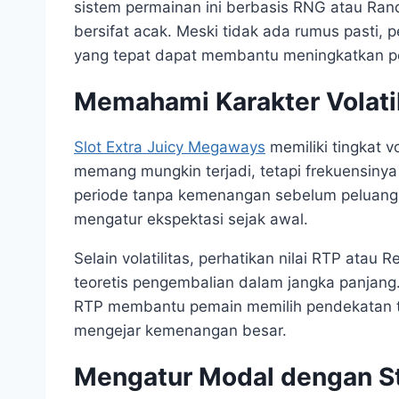
sistem permainan ini berbasis RNG atau Ran
bersifat acak. Meski tidak ada rumus pasti,
yang tepat dapat membantu meningkatkan pe
Memahami Karakter Volati
Slot Extra Juicy Megaways
memiliki tingkat vo
memang mungkin terjadi, tetapi frekuensinya
periode tanpa kemenangan sebelum peluang
mengatur ekspektasi sejak awal.
Selain volatilitas, perhatikan nilai RTP atau
teoretis pengembalian dalam jangka panjang
RTP membantu pemain memilih pendekatan tar
mengejar kemenangan besar.
Mengatur Modal dengan St