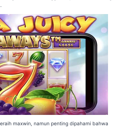
.
meraih maxwin, namun penting dipahami bahwa