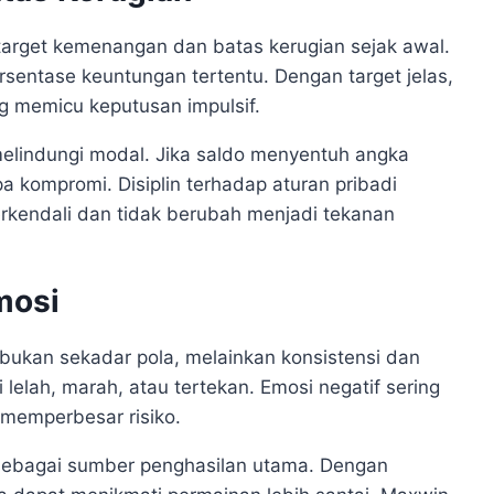
 target kemenangan dan batas kerugian sejak awal.
rsentase keuntungan tertentu. Dengan target jelas,
ng memicu keputusan impulsif.
melindungi modal. Jika saldo menyentuh angka
pa kompromi. Disiplin terhadap aturan pribadi
erkendali dan tidak berubah menjadi tekanan
mosi
ukan sekadar pola, melainkan konsistensi dan
lelah, marah, atau tertekan. Emosi negatif sering
memperbesar risiko.
sebagai sumber penghasilan utama. Dengan