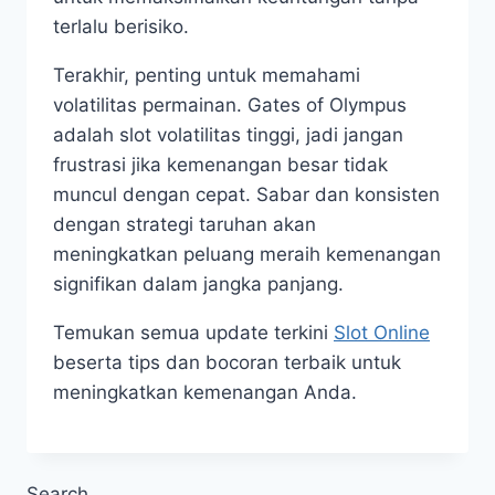
terlalu berisiko.
Terakhir, penting untuk memahami
volatilitas permainan. Gates of Olympus
adalah slot volatilitas tinggi, jadi jangan
frustrasi jika kemenangan besar tidak
muncul dengan cepat. Sabar dan konsisten
dengan strategi taruhan akan
meningkatkan peluang meraih kemenangan
signifikan dalam jangka panjang.
Temukan semua update terkini
Slot Online
beserta tips dan bocoran terbaik untuk
meningkatkan kemenangan Anda.
Search