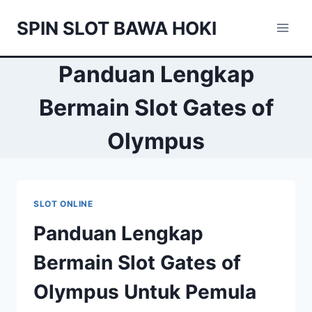
Skip
SPIN SLOT BAWA HOKI
to
content
Panduan Lengkap
Bermain Slot Gates of
Olympus
SLOT ONLINE
Panduan Lengkap
Bermain Slot Gates of
Olympus Untuk Pemula