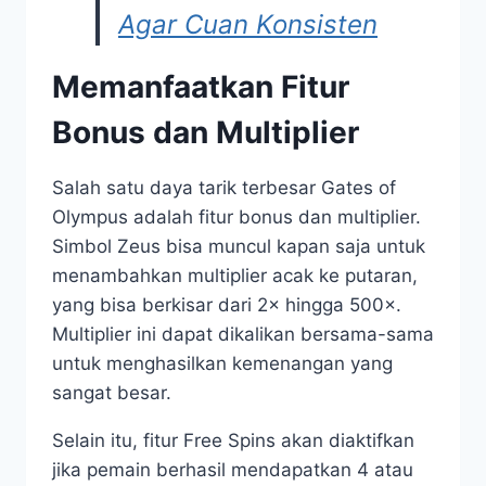
Agar Cuan Konsisten
Memanfaatkan Fitur
Bonus dan Multiplier
Salah satu daya tarik terbesar Gates of
Olympus adalah fitur bonus dan multiplier.
Simbol Zeus bisa muncul kapan saja untuk
menambahkan multiplier acak ke putaran,
yang bisa berkisar dari 2× hingga 500×.
Multiplier ini dapat dikalikan bersama-sama
untuk menghasilkan kemenangan yang
sangat besar.
Selain itu, fitur Free Spins akan diaktifkan
jika pemain berhasil mendapatkan 4 atau