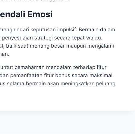
endali Emosi
 menghindari keputusan impulsif. Bermain dalam
penyesuaian strategi secara tepat waktu.
al, baik saat menang besar maupun mengalami
nan.
enuntut pemahaman mendalam terhadap fitur
 dan pemanfaatan fitur bonus secara maksimal.
kus selama bermain akan meningkatkan peluang