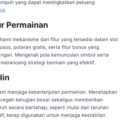
i ampuh yang dapat meningkatkan peluang
ire
.
ur Permainan
ami mekanisme dan fitur yang tersedia dalam slot
usus, putaran gratis, serta fitur bonus yang
gan. Mengenali pola kemunculan simbol serta
merancang strategi bermain yang efektif.
lin
lam menjaga keberlanjutan permainan. Menetapkan
cegah kerugian besar sekaligus memberikan
uh secara bertahap, seperti mulai dari taruhan
tif, kerap digunakan untuk menjaga kestabilan