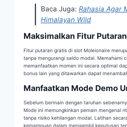
Baca Juga:
Rahasia Agar 
Himalayan Wild
Maksimalkan Fitur Putaran
Fitur putaran gratis di slot Moleionaire m
tanpa mengurangi saldo modal. Memahami ca
memanfaatkan momen ini secara optimal dapat
bonus lain yang ditawarkan dapat menamba
Manfaatkan Mode Demo Un
Sebelum bermain dengan taruhan sebenarny
Mode ini memungkinkan pemain mengenal rit
tanpa risiko kehilangan modal. Latihan sec
kemampuan dalam mengambil keputusan tep