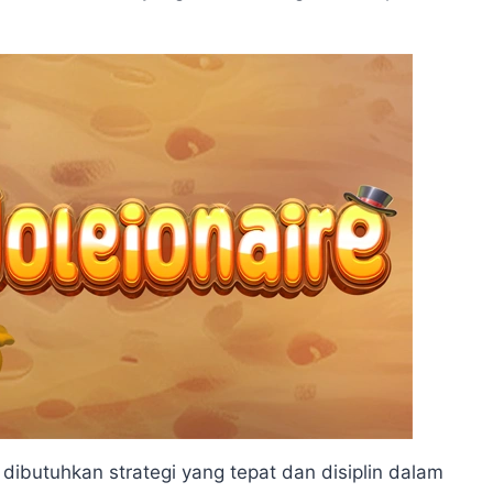
ibutuhkan strategi yang tepat dan disiplin dalam