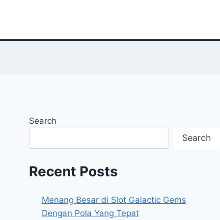
Search
Search
Recent Posts
Menang Besar di Slot Galactic Gems
Dengan Pola Yang Tepat