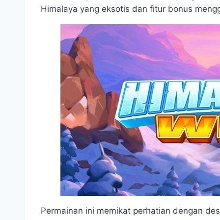
Himalaya yang eksotis dan fitur bonus mengg
Permainan ini memikat perhatian dengan desa