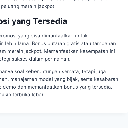
eluang meraih jackpot.
si yang Tersedia
romosi yang bisa dimanfaatkan untuk
lebih lama. Bonus putaran gratis atau tambahan
am meraih jackpot. Memanfaatkan kesempatan ini
rategi sukses dalam permainan.
 hanya soal keberuntungan semata, tetapi juga
n, manajemen modal yang bijak, serta kesabaran
ode demo dan memanfaatkan bonus yang tersedia,
akin terbuka lebar.