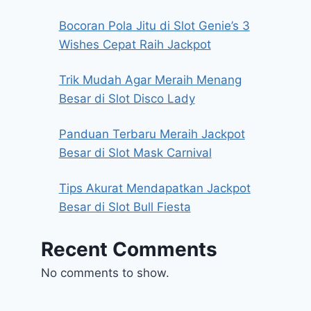
Bocoran Pola Jitu di Slot Genie’s 3
Wishes Cepat Raih Jackpot
Trik Mudah Agar Meraih Menang
Besar di Slot Disco Lady
Panduan Terbaru Meraih Jackpot
Besar di Slot Mask Carnival
Tips Akurat Mendapatkan Jackpot
Besar di Slot Bull Fiesta
Recent Comments
No comments to show.