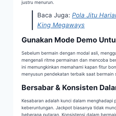
justru menurun.
Baca Juga:
Pola Jitu Hari
King Megaways
Gunakan Mode Demo Untuk
Sebelum bermain dengan modal asli, meng
mengenali ritme permainan dan mencoba berb
ini memungkinkan memahami kapan fitur bon
menyusun pendekatan terbaik saat bermain
Bersabar & Konsisten Dal
Kesabaran adalah kunci dalam menghadapi p
keberuntungan. Jackpot biasanya tidak muncu
beberapa putaran. Konsistensi dalam bermai