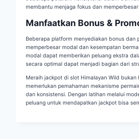
membantu menjaga fokus dan memperbesar p
Manfaatkan Bonus & Promo
Beberapa platform menyediakan bonus dan p
memperbesar modal dan kesempatan bermain 
modal dapat memberikan peluang ekstra dal
secara optimal dapat menjadi bagian dari st
Meraih jackpot di slot Himalayan Wild bukan
memerlukan pemahaman mekanisme permaina
dan konsistensi. Dengan latihan melalui m
peluang untuk mendapatkan jackpot bisa sem