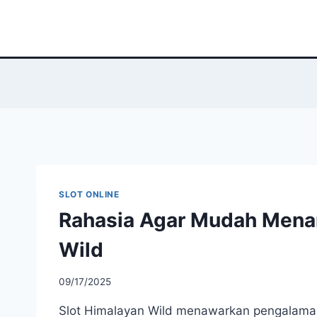
Skip
to
content
SLOT ONLINE
Rahasia Agar Mudah Menan
Wild
09/17/2025
Slot Himalayan Wild menawarkan pengalama