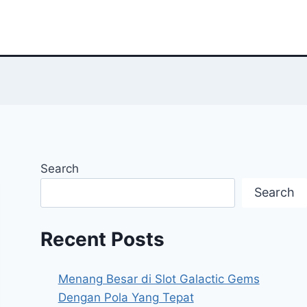
Search
Search
Recent Posts
Menang Besar di Slot Galactic Gems
Dengan Pola Yang Tepat