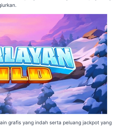
iurkan.
in grafis yang indah serta peluang jackpot yang