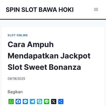
Skip
SPIN SLOT BAWA HOKI
to
content
SLOT ONLINE
Cara Ampuh
Mendapatkan Jackpot
Slot Sweet Bonanza
09/18/2025
Bagikan
W
F
M
T
S
L
X
S