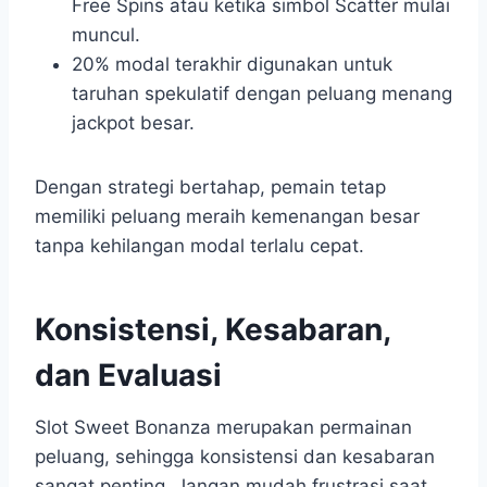
Free Spins atau ketika simbol Scatter mulai
muncul.
20% modal terakhir digunakan untuk
taruhan spekulatif dengan peluang menang
jackpot besar.
Dengan strategi bertahap, pemain tetap
memiliki peluang meraih kemenangan besar
tanpa kehilangan modal terlalu cepat.
Konsistensi, Kesabaran,
dan Evaluasi
Slot Sweet Bonanza merupakan permainan
peluang, sehingga konsistensi dan kesabaran
sangat penting. Jangan mudah frustrasi saat