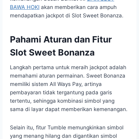
BAWA HOKI
akan memberikan cara ampuh
mendapatkan jackpot di Slot Sweet Bonanza.
Pahami Aturan dan Fitur
Slot Sweet Bonanza
Langkah pertama untuk meraih jackpot adalah
memahami aturan permainan. Sweet Bonanza
memiliki sistem All Ways Pay, artinya
pembayaran tidak tergantung pada garis
tertentu, sehingga kombinasi simbol yang
sama di layar dapat memberikan kemenangan.
Selain itu, fitur Tumble memungkinkan simbol
yang menang hilang dan digantikan simbol