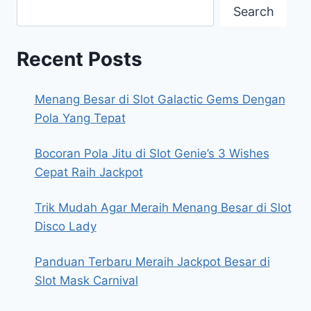
Search
Recent Posts
Menang Besar di Slot Galactic Gems Dengan
Pola Yang Tepat
Bocoran Pola Jitu di Slot Genie’s 3 Wishes
Cepat Raih Jackpot
Trik Mudah Agar Meraih Menang Besar di Slot
Disco Lady
Panduan Terbaru Meraih Jackpot Besar di
Slot Mask Carnival