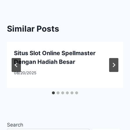
Similar Posts
Situs Slot Online Spellmaster
Dengan Hadiah Besar
08/20/2025
Search