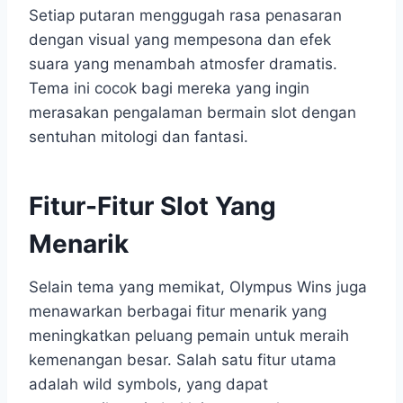
Setiap putaran menggugah rasa penasaran
dengan visual yang mempesona dan efek
suara yang menambah atmosfer dramatis.
Tema ini cocok bagi mereka yang ingin
merasakan pengalaman bermain slot dengan
sentuhan mitologi dan fantasi.
Fitur-Fitur Slot Yang
Menarik
Selain tema yang memikat, Olympus Wins juga
menawarkan berbagai fitur menarik yang
meningkatkan peluang pemain untuk meraih
kemenangan besar. Salah satu fitur utama
adalah wild symbols, yang dapat