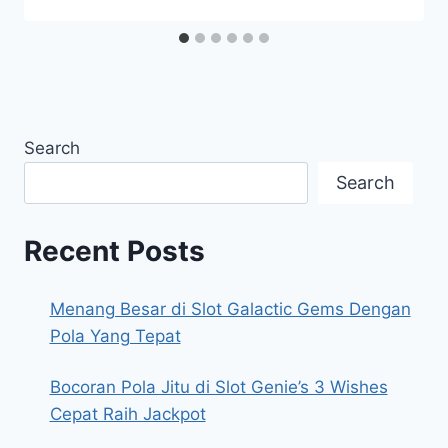
Search
Search
Recent Posts
Menang Besar di Slot Galactic Gems Dengan
Pola Yang Tepat
Bocoran Pola Jitu di Slot Genie’s 3 Wishes
Cepat Raih Jackpot