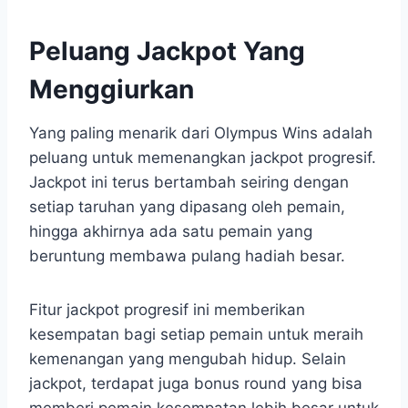
Peluang Jackpot Yang
Menggiurkan
Yang paling menarik dari Olympus Wins adalah
peluang untuk memenangkan jackpot progresif.
Jackpot ini terus bertambah seiring dengan
setiap taruhan yang dipasang oleh pemain,
hingga akhirnya ada satu pemain yang
beruntung membawa pulang hadiah besar.
Fitur jackpot progresif ini memberikan
kesempatan bagi setiap pemain untuk meraih
kemenangan yang mengubah hidup. Selain
jackpot, terdapat juga bonus round yang bisa