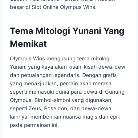
besar di Slot Online Olympus Wins.
Tema Mitologi Yunani Yang
Memikat
Olympus Wins mengusung tema mitologi
Yunani yang kaya akan kisah-kisah dewa-dewi
dan petualangan legendaris. Dengan grafis
yang menakjubkan, pemain akan merasa
seperti memasuki dunia para dewa di Gunung
Olympus. Simbol-simbol yang digunakan,
seperti Zeus, Poseidon, dan dewa-dewa
lainnya, memberikan nuansa magis dan epik
pada permainan ini.