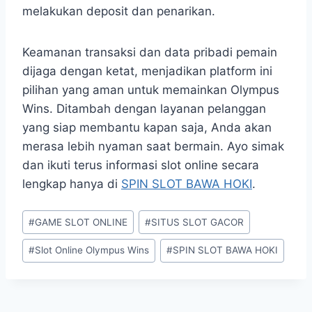
melakukan deposit dan penarikan.
Keamanan transaksi dan data pribadi pemain
dijaga dengan ketat, menjadikan platform ini
pilihan yang aman untuk memainkan Olympus
Wins. Ditambah dengan layanan pelanggan
yang siap membantu kapan saja, Anda akan
merasa lebih nyaman saat bermain. Ayo simak
dan ikuti terus informasi slot online secara
lengkap hanya di
SPIN SLOT BAWA HOKI
.
Post
#
GAME SLOT ONLINE
#
SITUS SLOT GACOR
Tags:
#
Slot Online Olympus Wins
#
SPIN SLOT BAWA HOKI