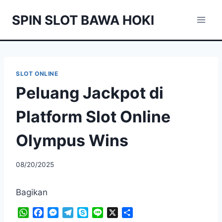
Skip
SPIN SLOT BAWA HOKI
to
content
SLOT ONLINE
Peluang Jackpot di
Platform Slot Online
Olympus Wins
08/20/2025
Bagikan
W
F
M
T
S
L
X
S