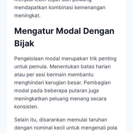
mendapatkan kombinasi kemenangan
meningkat.
Mengatur Modal Dengan
Bijak
Pengelolaan modal merupakan trik penting
untuk pemula. Menentukan batas harian
atau per sesi bermain membantu
menghindari kerugian besar. Pembagian
modal pada beberapa putaran juga
meningkatkan peluang menang secara
konsisten.
Selain itu, disarankan memulai taruhan
dengan nominal kecil untuk mengenali pola