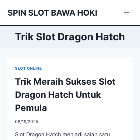
Skip
SPIN SLOT BAWA HOKI
to
content
Trik Slot Dragon Hatch
SLOT ONLINE
Trik Meraih Sukses Slot
Dragon Hatch Untuk
Pemula
08/19/2025
Slot Dragon Hatch menjadi salah satu