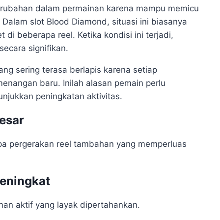
perubahan dalam permainan karena mampu memicu
alam slot Blood Diamond, situasi ini biasanya
di beberapa reel. Ketika kondisi ini terjadi,
cara signifikan.
 sering terasa berlapis karena setiap
angan baru. Inilah alasan pemain perlu
jukkan peningkatan aktivitas.
Besar
a pergerakan reel tambahan yang memperluas
eningkat
n aktif yang layak dipertahankan.