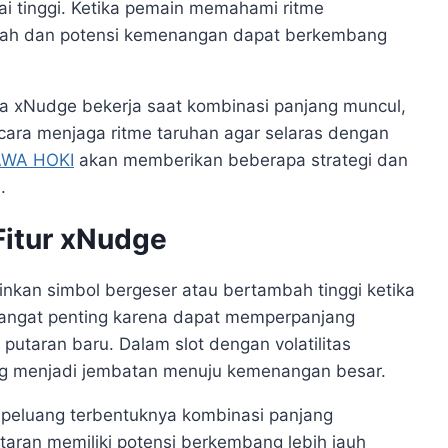
ai tinggi. Ketika pemain memahami ritme
arah dan potensi kemenangan dapat berkembang
a xNudge bekerja saat kombinasi panjang muncul,
ara menjaga ritme taruhan agar selaras dengan
AWA HOKI
akan memberikan beberapa strategi dan
.
itur xNudge
kan simbol bergeser atau bertambah tinggi ketika
i sangat penting karena dapat memperpanjang
utaran baru. Dalam slot dengan volatilitas
ering menjadi jembatan menuju kemenangan besar.
, peluang terbentuknya kombinasi panjang
utaran memiliki potensi berkembang lebih jauh