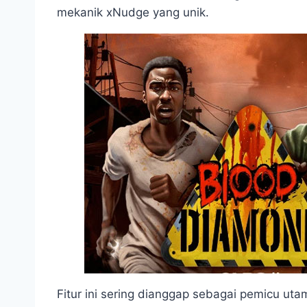
mekanik xNudge yang unik.
Fitur ini sering dianggap sebagai pemicu 