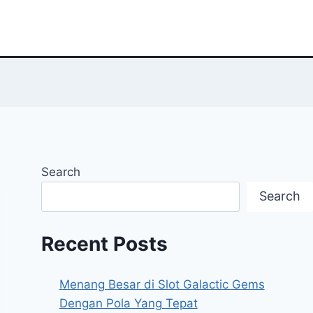
Search
Search
Recent Posts
Menang Besar di Slot Galactic Gems
Dengan Pola Yang Tepat