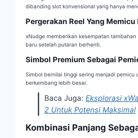
dibanding slot konvensional yang hanya meng
Pergerakan Reel Yang Memicu 
xNudge memberikan kesempatan tambahan b
baru setelah putaran berhenti.
Simbol Premium Sebagai Pem
Simbol bernilai tinggi sering menjadi pemi
berkembang lebih besar.
Baca Juga:
Eksplorasi xWa
2 Untuk Potensi Maksimal
Kombinasi Panjang Sebagai