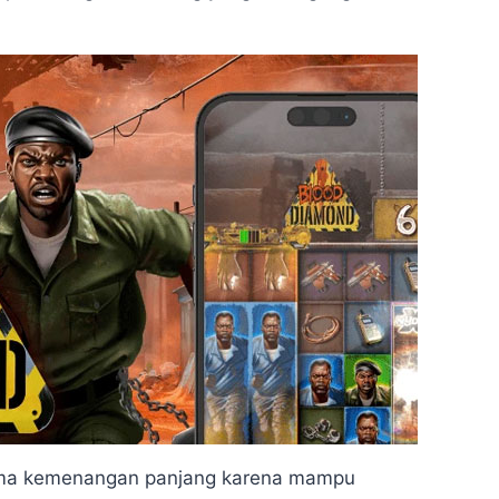
utama kemenangan panjang karena mampu