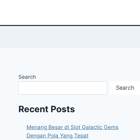
Search
Search
Recent Posts
Menang Besar di Slot Galactic Gems
Dengan Pola Yang Tepat