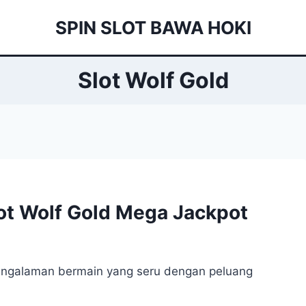
SPIN SLOT BAWA HOKI
Slot Wolf Gold
ot Wolf Gold Mega Jackpot
engalaman bermain yang seru dengan peluang