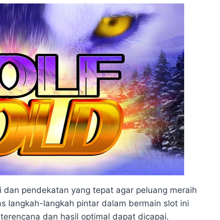
i dan pendekatan yang tepat agar peluang meraih
s langkah-langkah pintar dalam bermain slot ini
terencana dan hasil optimal dapat dicapai.