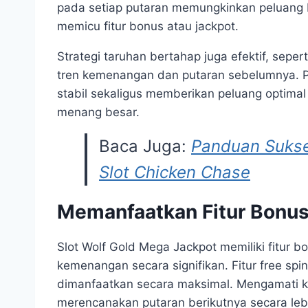
pada setiap putaran memungkinkan peluang
memicu fitur bonus atau jackpot.
Strategi taruhan bertahap juga efektif, sep
tren kemenangan dan putaran sebelumnya. 
stabil sekaligus memberikan peluang optima
menang besar.
Baca Juga:
Panduan Suks
Slot Chicken Chase
Memanfaatkan Fitur Bonu
Slot Wolf Gold Mega Jackpot memiliki fitur 
kemenangan secara signifikan. Fitur free spin
dimanfaatkan secara maksimal. Mengamati 
merencanakan putaran berikutnya secara lebih