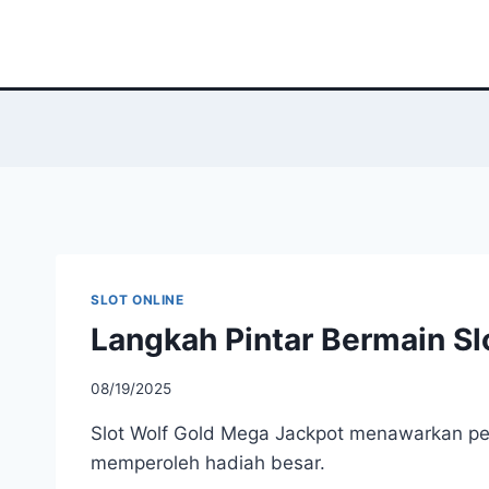
Skip
to
content
SLOT ONLINE
Langkah Pintar Bermain Sl
08/19/2025
Slot Wolf Gold Mega Jackpot menawarkan p
memperoleh hadiah besar.