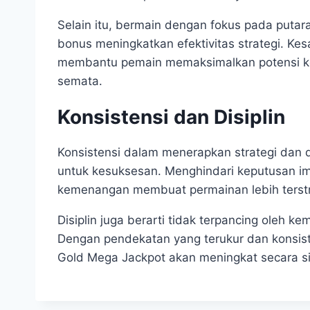
Selain itu, bermain dengan fokus pada putar
bonus meningkatkan efektivitas strategi. K
membantu pemain memaksimalkan potensi 
semata.
Konsistensi dan Disiplin
Konsistensi dalam menerapkan strategi dan d
untuk kesuksesan. Menghindari keputusan imp
kemenangan membuat permainan lebih terstr
Disiplin juga berarti tidak terpancing oleh 
Dengan pendekatan yang terukur dan konsiste
Gold Mega Jackpot akan meningkat secara si