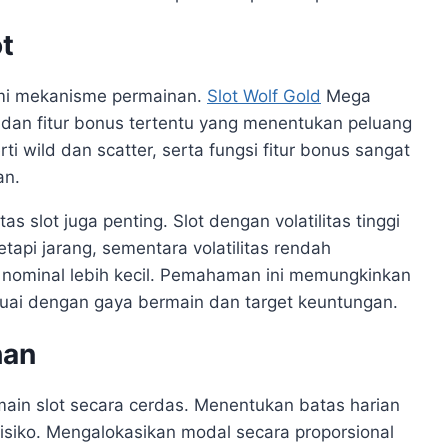
t
mi mekanisme permainan.
Slot Wolf Gold
Mega
, dan fitur bonus tertentu yang menentukan peluang
 wild dan scatter, serta fungsi fitur bonus sangat
an.
s slot juga penting. Slot dengan volatilitas tinggi
pi jarang, sementara volatilitas rendah
 nominal lebih kecil. Pemahaman ini memungkinkan
suai dengan gaya bermain dan target keuntungan.
han
ain slot secara cerdas. Menentukan batas harian
siko. Mengalokasikan modal secara proporsional