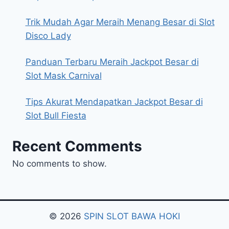
Trik Mudah Agar Meraih Menang Besar di Slot
Disco Lady
Panduan Terbaru Meraih Jackpot Besar di
Slot Mask Carnival
Tips Akurat Mendapatkan Jackpot Besar di
Slot Bull Fiesta
Recent Comments
No comments to show.
© 2026
SPIN SLOT BAWA HOKI