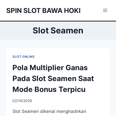
Skip
SPIN SLOT BAWA HOKI
to
content
Slot Seamen
SLOT ONLINE
Pola Multiplier Ganas
Pada Slot Seamen Saat
Mode Bonus Terpicu
02/14/2026
Slot Seamen dikenal menghadirkan