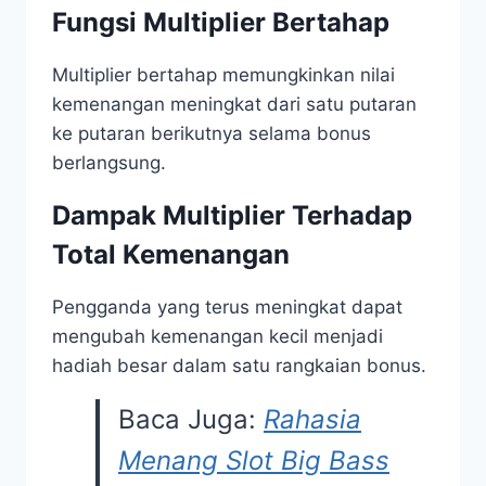
Fungsi Multiplier Bertahap
Multiplier bertahap memungkinkan nilai
kemenangan meningkat dari satu putaran
ke putaran berikutnya selama bonus
berlangsung.
Dampak Multiplier Terhadap
Total Kemenangan
Pengganda yang terus meningkat dapat
mengubah kemenangan kecil menjadi
hadiah besar dalam satu rangkaian bonus.
Baca Juga:
Rahasia
Menang Slot Big Bass