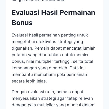
Evaluasi Hasil Permainan
Bonus
Evaluasi hasil permainan penting untuk
mengetahui efektivitas strategi yang
digunakan. Pemain dapat mencatat jumlah
putaran yang dibutuhkan untuk memicu
bonus, nilai multiplier tertinggi, serta total
kemenangan yang diperoleh. Data ini
membantu memahami pola permainan
secara lebih jelas.
Dengan evaluasi rutin, pemain dapat
menyesuaikan strategi agar tetap relevan
dengan pola multiplier yang muncul dalam