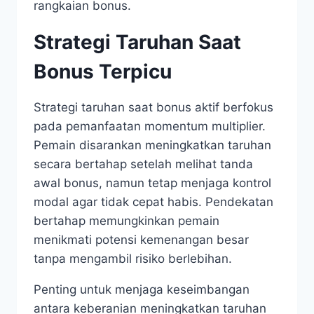
rangkaian bonus.
Strategi Taruhan Saat
Bonus Terpicu
Strategi taruhan saat bonus aktif berfokus
pada pemanfaatan momentum multiplier.
Pemain disarankan meningkatkan taruhan
secara bertahap setelah melihat tanda
awal bonus, namun tetap menjaga kontrol
modal agar tidak cepat habis. Pendekatan
bertahap memungkinkan pemain
menikmati potensi kemenangan besar
tanpa mengambil risiko berlebihan.
Penting untuk menjaga keseimbangan
antara keberanian meningkatkan taruhan