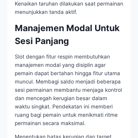
Kenaikan taruhan dilakukan saat permainan
menunjukkan tanda aktif.
Manajemen Modal Untuk
Sesi Panjang
Slot dengan fitur respin membutuhkan
manajemen modal yang disiplin agar
pemain dapat bertahan hingga fitur utama
muncul. Membagi saldo menjadi beberapa
sesi permainan membantu menjaga kontrol
dan mencegah kerugian besar dalam
waktu singkat. Pendekatan ini memberi
ruang bagi pemain untuk menikmati ritme
permainan secara maksimal.
Menentukan batas kerugian dan target