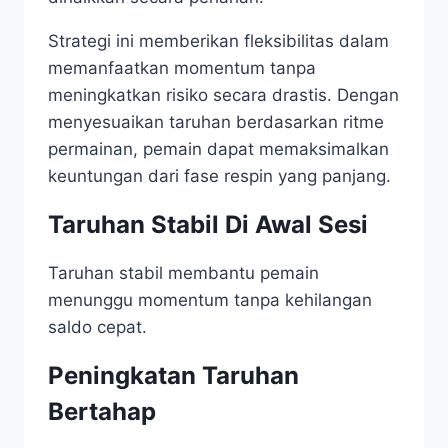
Strategi ini memberikan fleksibilitas dalam
memanfaatkan momentum tanpa
meningkatkan risiko secara drastis. Dengan
menyesuaikan taruhan berdasarkan ritme
permainan, pemain dapat memaksimalkan
keuntungan dari fase respin yang panjang.
Taruhan Stabil Di Awal Sesi
Taruhan stabil membantu pemain
menunggu momentum tanpa kehilangan
saldo cepat.
Peningkatan Taruhan
Bertahap