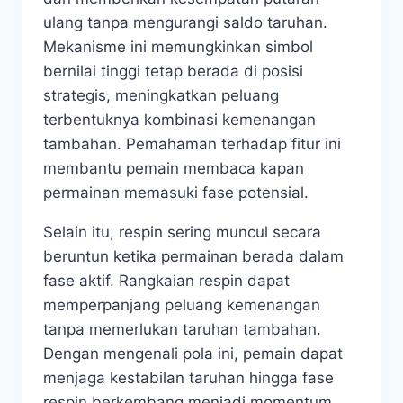
ulang tanpa mengurangi saldo taruhan.
Mekanisme ini memungkinkan simbol
bernilai tinggi tetap berada di posisi
strategis, meningkatkan peluang
terbentuknya kombinasi kemenangan
tambahan. Pemahaman terhadap fitur ini
membantu pemain membaca kapan
permainan memasuki fase potensial.
Selain itu, respin sering muncul secara
beruntun ketika permainan berada dalam
fase aktif. Rangkaian respin dapat
memperpanjang peluang kemenangan
tanpa memerlukan taruhan tambahan.
Dengan mengenali pola ini, pemain dapat
menjaga kestabilan taruhan hingga fase
respin berkembang menjadi momentum