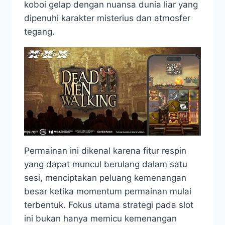
koboi gelap dengan nuansa dunia liar yang
dipenuhi karakter misterius dan atmosfer
tegang.
Permainan ini dikenal karena fitur respin
yang dapat muncul berulang dalam satu
sesi, menciptakan peluang kemenangan
besar ketika momentum permainan mulai
terbentuk. Fokus utama strategi pada slot
ini bukan hanya memicu kemenangan