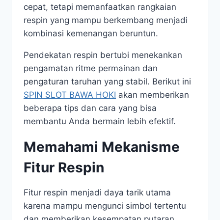
cepat, tetapi memanfaatkan rangkaian
respin yang mampu berkembang menjadi
kombinasi kemenangan beruntun.
Pendekatan respin bertubi menekankan
pengamatan ritme permainan dan
pengaturan taruhan yang stabil. Berikut ini
SPIN SLOT BAWA HOKI
akan memberikan
beberapa tips dan cara yang bisa
membantu Anda bermain lebih efektif.
Memahami Mekanisme
Fitur Respin
Fitur respin menjadi daya tarik utama
karena mampu mengunci simbol tertentu
dan memberikan kesempatan putaran