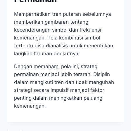
Memperhatikan tren putaran sebelumnya
memberikan gambaran tentang
kecenderungan simbol dan frekuensi
kemenangan. Pola kombinasi simbol
tertentu bisa dianalisis untuk menentukan
langkah taruhan berikutnya.
Dengan memahami pola ini, strategi
permainan menjadi lebih terarah. Disiplin
dalam mengikuti tren dan tidak mengubah
strategi secara impulsif menjadi faktor
penting dalam meningkatkan peluang
kemenangan.