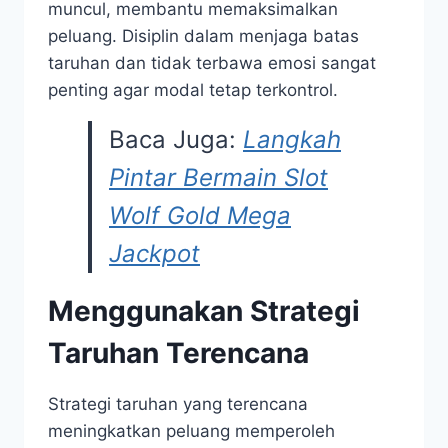
muncul, membantu memaksimalkan
peluang. Disiplin dalam menjaga batas
taruhan dan tidak terbawa emosi sangat
penting agar modal tetap terkontrol.
Baca Juga:
Langkah
Pintar Bermain Slot
Wolf Gold Mega
Jackpot
Menggunakan Strategi
Taruhan Terencana
Strategi taruhan yang terencana
meningkatkan peluang memperoleh