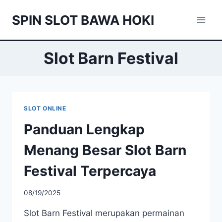
Skip
SPIN SLOT BAWA HOKI
to
content
Slot Barn Festival
SLOT ONLINE
Panduan Lengkap
Menang Besar Slot Barn
Festival Terpercaya
08/19/2025
Slot Barn Festival merupakan permainan