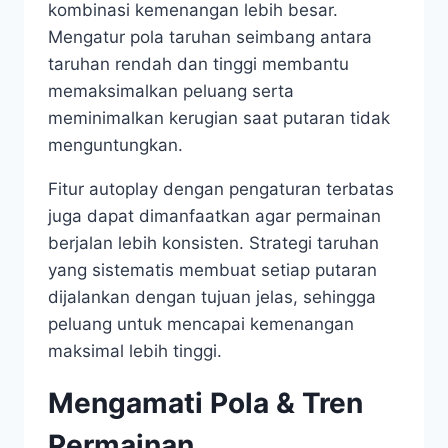
kombinasi kemenangan lebih besar.
Mengatur pola taruhan seimbang antara
taruhan rendah dan tinggi membantu
memaksimalkan peluang serta
meminimalkan kerugian saat putaran tidak
menguntungkan.
Fitur autoplay dengan pengaturan terbatas
juga dapat dimanfaatkan agar permainan
berjalan lebih konsisten. Strategi taruhan
yang sistematis membuat setiap putaran
dijalankan dengan tujuan jelas, sehingga
peluang untuk mencapai kemenangan
maksimal lebih tinggi.
Mengamati Pola & Tren
Permainan