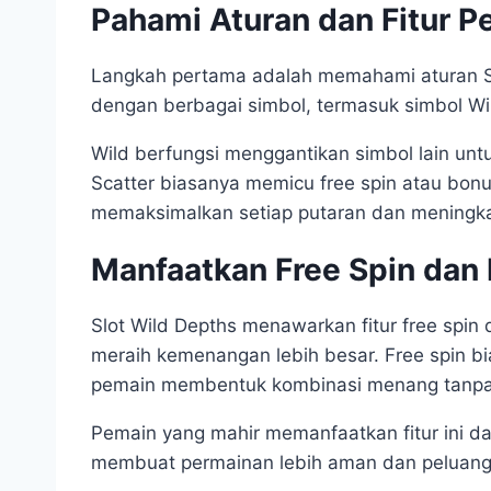
Pahami Aturan dan Fitur P
Langkah pertama adalah memahami aturan Slo
dengan berbagai simbol, termasuk simbol Wil
Wild berfungsi menggantikan simbol lain u
Scatter biasanya memicu free spin atau bon
memaksimalkan setiap putaran dan meningk
Manfaatkan Free Spin dan
Slot Wild Depths menawarkan fitur free spi
meraih kemenangan lebih besar. Free spin b
pemain membentuk kombinasi menang tanp
Pemain yang mahir memanfaatkan fitur ini dap
membuat permainan lebih aman dan peluang 