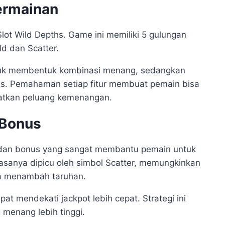
ermainan
t Wild Depths. Game ini memiliki 5 gulungan
d dan Scatter.
ntuk membentuk kombinasi menang, sedangkan
us. Pemahaman setiap fitur membuat pemain bisa
atkan peluang kemenangan.
 Bonus
n dan bonus yang sangat membantu pemain untuk
iasanya dipicu oleh simbol Scatter, memungkinkan
a menambah taruhan.
at mendekati jackpot lebih cepat. Strategi ini
menang lebih tinggi.