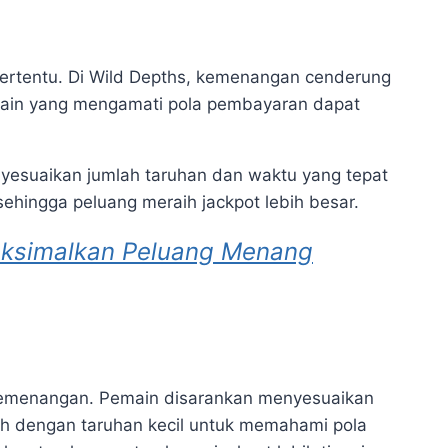
 tertentu. Di Wild Depths, kemenangan cenderung
main yang mengamati pola pembayaran dapat
yesuaikan jumlah taruhan dan waktu yang tepat
ehingga peluang meraih jackpot lebih besar.
ksimalkan Peluang Menang
 kemenangan. Pemain disarankan menyesuaikan
ah dengan taruhan kecil untuk memahami pola