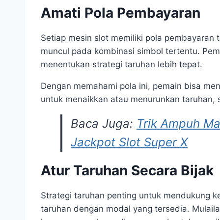
Amati Pola Pembayaran
Setiap mesin slot memiliki pola pembayaran
muncul pada kombinasi simbol tertentu. Pe
menentukan strategi taruhan lebih tepat.
Dengan memahami pola ini, pemain bisa men
untuk menaikkan atau menurunkan taruhan, s
Baca Juga:
Trik Ampuh Ma
Jackpot Slot Super X
Atur Taruhan Secara Bijak
Strategi taruhan penting untuk mendukung
taruhan dengan modal yang tersedia. Mulail