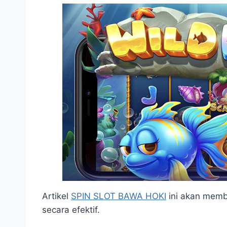
Artikel
SPIN SLOT BAWA HOKI
ini akan memba
secara efektif.