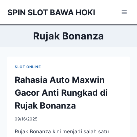
Skip
SPIN SLOT BAWA HOKI
to
content
Rujak Bonanza
SLOT ONLINE
Rahasia Auto Maxwin
Gacor Anti Rungkad di
Rujak Bonanza
09/16/2025
Rujak Bonanza kini menjadi salah satu