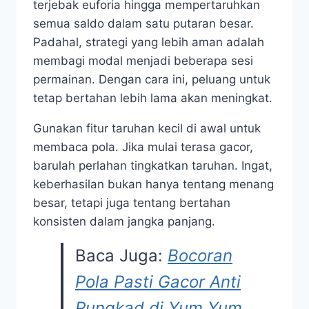
terjebak euforia hingga mempertaruhkan
semua saldo dalam satu putaran besar.
Padahal, strategi yang lebih aman adalah
membagi modal menjadi beberapa sesi
permainan. Dengan cara ini, peluang untuk
tetap bertahan lebih lama akan meningkat.
Gunakan fitur taruhan kecil di awal untuk
membaca pola. Jika mulai terasa gacor,
barulah perlahan tingkatkan taruhan. Ingat,
keberhasilan bukan hanya tentang menang
besar, tetapi juga tentang bertahan
konsisten dalam jangka panjang.
Baca Juga:
Bocoran
Pola Pasti Gacor Anti
Rungkad di Yum Yum