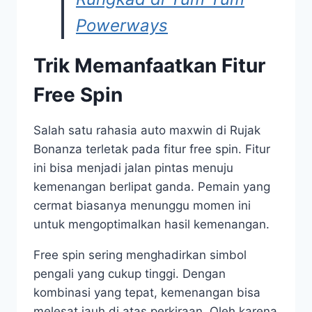
Powerways
Trik Memanfaatkan Fitur
Free Spin
Salah satu rahasia auto maxwin di Rujak
Bonanza terletak pada fitur free spin. Fitur
ini bisa menjadi jalan pintas menuju
kemenangan berlipat ganda. Pemain yang
cermat biasanya menunggu momen ini
untuk mengoptimalkan hasil kemenangan.
Free spin sering menghadirkan simbol
pengali yang cukup tinggi. Dengan
kombinasi yang tepat, kemenangan bisa
melesat jauh di atas perkiraan. Oleh karena