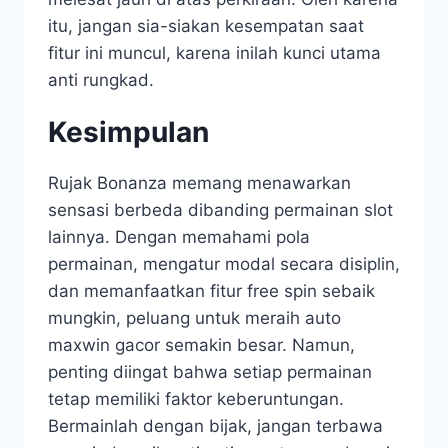
itu, jangan sia-siakan kesempatan saat
fitur ini muncul, karena inilah kunci utama
anti rungkad.
Kesimpulan
Rujak Bonanza memang menawarkan
sensasi berbeda dibanding permainan slot
lainnya. Dengan memahami pola
permainan, mengatur modal secara disiplin,
dan memanfaatkan fitur free spin sebaik
mungkin, peluang untuk meraih auto
maxwin gacor semakin besar. Namun,
penting diingat bahwa setiap permainan
tetap memiliki faktor keberuntungan.
Bermainlah dengan bijak, jangan terbawa