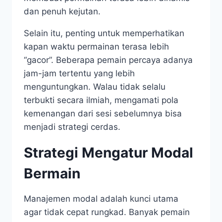
dan penuh kejutan.
Selain itu, penting untuk memperhatikan
kapan waktu permainan terasa lebih
“gacor”. Beberapa pemain percaya adanya
jam-jam tertentu yang lebih
menguntungkan. Walau tidak selalu
terbukti secara ilmiah, mengamati pola
kemenangan dari sesi sebelumnya bisa
menjadi strategi cerdas.
Strategi Mengatur Modal
Bermain
Manajemen modal adalah kunci utama
agar tidak cepat rungkad. Banyak pemain