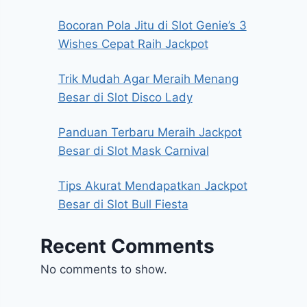
Bocoran Pola Jitu di Slot Genie’s 3
Wishes Cepat Raih Jackpot
Trik Mudah Agar Meraih Menang
Besar di Slot Disco Lady
Panduan Terbaru Meraih Jackpot
Besar di Slot Mask Carnival
Tips Akurat Mendapatkan Jackpot
Besar di Slot Bull Fiesta
Recent Comments
No comments to show.