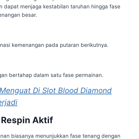
n dapat menjaga kestabilan taruhan hingga fase
nangan besar.
inasi kemenangan pada putaran berikutnya.
an bertahap dalam satu fase permainan.
Menguat Di Slot Blood Diamond
rjadi
Respin Aktif
ainan biasanya menunjukkan fase tenang dengan