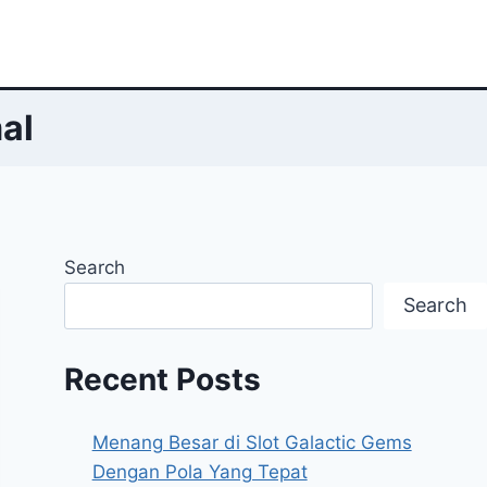
al
Search
Search
Recent Posts
Menang Besar di Slot Galactic Gems
Dengan Pola Yang Tepat