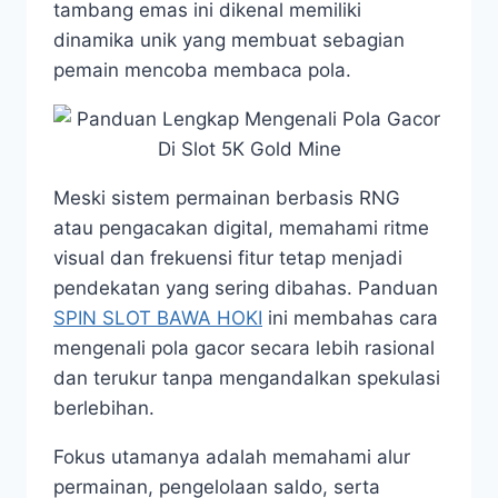
tambang emas ini dikenal memiliki
dinamika unik yang membuat sebagian
pemain mencoba membaca pola.
Meski sistem permainan berbasis RNG
atau pengacakan digital, memahami ritme
visual dan frekuensi fitur tetap menjadi
pendekatan yang sering dibahas. Panduan
SPIN SLOT BAWA HOKI
ini membahas cara
mengenali pola gacor secara lebih rasional
dan terukur tanpa mengandalkan spekulasi
berlebihan.
Fokus utamanya adalah memahami alur
permainan, pengelolaan saldo, serta