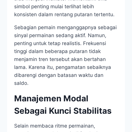
simbol penting mulai terlihat lebih
konsisten dalam rentang putaran tertentu.
Sebagian pemain menganggapnya sebagai
sinyal permainan sedang aktif. Namun,
penting untuk tetap realistis. Frekuensi
tinggi dalam beberapa putaran tidak
menjamin tren tersebut akan bertahan
lama. Karena itu, pengamatan sebaiknya
dibarengi dengan batasan waktu dan
saldo.
Manajemen Modal
Sebagai Kunci Stabilitas
Selain membaca ritme permainan,