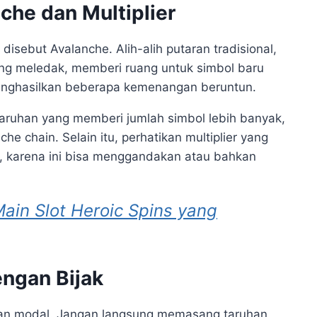
he dan Multiplier
isebut Avalanche. Alih-alih putaran tradisional,
ang meledak, memberi ruang untuk simbol baru
menghasilkan beberapa kemenangan beruntun.
aruhan yang memberi jumlah simbol lebih banyak,
e chain. Selain itu, perhatikan multiplier yang
, karena ini bisa menggandakan atau bahkan
ain Slot Heroic Spins yang
ngan Bijak
laan modal. Jangan langsung memasang taruhan