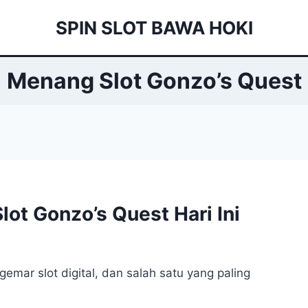
SPIN SLOT BAWA HOKI
Menang Slot Gonzo’s Quest
ot Gonzo’s Quest Hari Ini
emar slot digital, dan salah satu yang paling