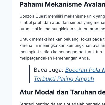
Pahami Mekanisme Avalanc
Gonzo’s Quest memiliki mekanisme unik yang d
simbol jatuh dari atas dan simbol yang men
turun. Hal ini memungkinkan satu putaran 
Untuk memaksimalkan peluang, fokus pada t
karena ini meningkatkan kemungkinan avalanch
meningkat setiap kemenangan berturut-turut
melipatgandakan kemenangan Anda.
Baca Juga:
Bocoran Pola M
Terbukti Paling Ampuh
Atur Modal dan Taruhan de
Strategi penting dalam slot adalah pengelo