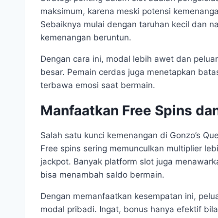
maksimum, karena meski potensi kemenangan 
Sebaiknya mulai dengan taruhan kecil dan n
kemenangan beruntun.
Dengan cara ini, modal lebih awet dan peluan
besar. Pemain cerdas juga menetapkan bata
terbawa emosi saat bermain.
Manfaatkan Free Spins da
Salah satu kunci kemenangan di Gonzo’s Qu
Free spins sering memunculkan multiplier le
jackpot. Banyak platform slot juga menawark
bisa menambah saldo bermain.
Dengan memanfaatkan kesempatan ini, pelu
modal pribadi. Ingat, bonus hanya efektif bi