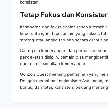
konsisten.
Tetap Fokus dan Konsiste
Kesabaran dan fokus adalah rahasia terakh
keberuntungan, tapi pemain yang sukses tet
strategi atau angka taruhan secara drastis sa
Catat pola kemenangan dan perhatikan sebera
pendekatan disiplin, pemain bisa mengidenti
dan memaksimalkan kemenangan.
Gonzo’s Quest memang permainan yang menyen
Dengan memahami mekanisme Avalanche, me
bonus, dan tetap konsisten, peluang menang 