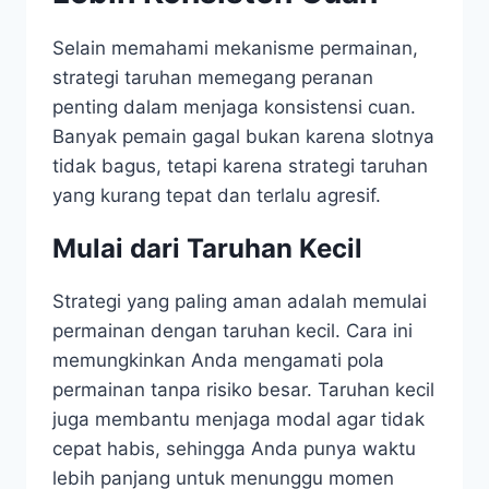
Selain memahami mekanisme permainan,
strategi taruhan memegang peranan
penting dalam menjaga konsistensi cuan.
Banyak pemain gagal bukan karena slotnya
tidak bagus, tetapi karena strategi taruhan
yang kurang tepat dan terlalu agresif.
Mulai dari Taruhan Kecil
Strategi yang paling aman adalah memulai
permainan dengan taruhan kecil. Cara ini
memungkinkan Anda mengamati pola
permainan tanpa risiko besar. Taruhan kecil
juga membantu menjaga modal agar tidak
cepat habis, sehingga Anda punya waktu
lebih panjang untuk menunggu momen