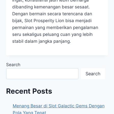
Ingat, konsistensi jauh lebih berharga
dibanding kemenangan besar sesaat.
Dengan bermain secara terencana dan
bijak, Slot Prosperity Lion bisa menjadi
permainan yang memberikan pengalaman
seru sekaligus peluang cuan yang lebih
stabil dalam jangka panjang.
Search
Search
Recent Posts
Menang Besar di Slot Galactic Gems Dengan
Pola Yang Tepat