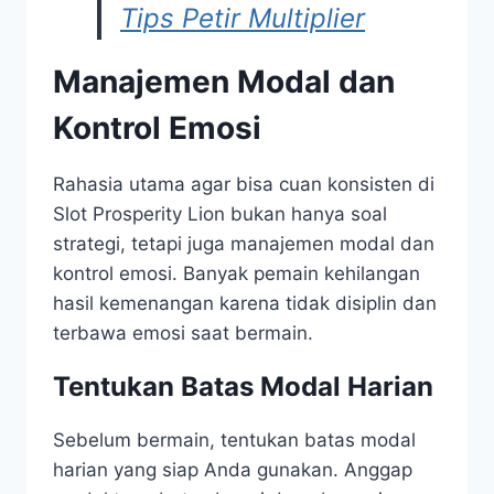
Tips Petir Multiplier
Manajemen Modal dan
Kontrol Emosi
Rahasia utama agar bisa cuan konsisten di
Slot Prosperity Lion bukan hanya soal
strategi, tetapi juga manajemen modal dan
kontrol emosi. Banyak pemain kehilangan
hasil kemenangan karena tidak disiplin dan
terbawa emosi saat bermain.
Tentukan Batas Modal Harian
Sebelum bermain, tentukan batas modal
harian yang siap Anda gunakan. Anggap