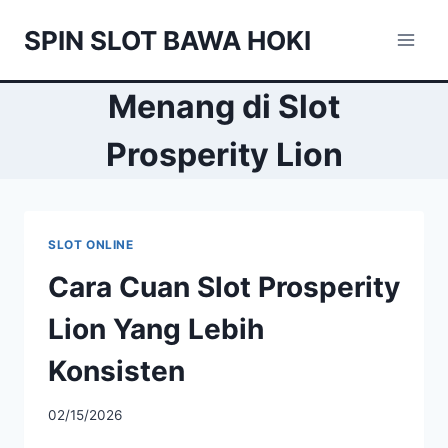
Skip
SPIN SLOT BAWA HOKI
to
content
Menang di Slot
Prosperity Lion
SLOT ONLINE
Cara Cuan Slot Prosperity
Lion Yang Lebih
Konsisten
02/15/2026