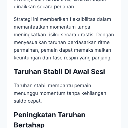
dinaikkan secara perlahan.
Strategi ini memberikan fleksibilitas dalam
memanfaatkan momentum tanpa
meningkatkan risiko secara drastis. Dengan
menyesuaikan taruhan berdasarkan ritme
permainan, pemain dapat memaksimalkan
keuntungan dari fase respin yang panjang.
Taruhan Stabil Di Awal Sesi
Taruhan stabil membantu pemain
menunggu momentum tanpa kehilangan
saldo cepat.
Peningkatan Taruhan
Bertahap