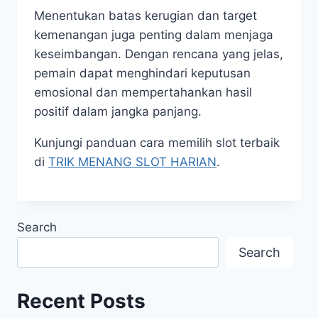
Menentukan batas kerugian dan target
kemenangan juga penting dalam menjaga
keseimbangan. Dengan rencana yang jelas,
pemain dapat menghindari keputusan
emosional dan mempertahankan hasil
positif dalam jangka panjang.
Kunjungi panduan cara memilih slot terbaik
di
TRIK MENANG SLOT HARIAN
.
Search
Search
Recent Posts