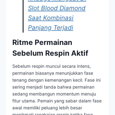
Slot Blood Diamond
Saat Kombinasi
Panjang Terjadi
Ritme Permainan
Sebelum Respin Aktif
Sebelum respin muncul secara intens,
permainan biasanya menunjukkan fase
tenang dengan kemenangan kecil. Fase ini
sering menjadi tanda bahwa permainan
sedang membangun momentum menuju
fitur utama. Pemain yang sabar dalam fase
awal memiliki peluang lebih besar
menikmati rangkaian respin ketika fase