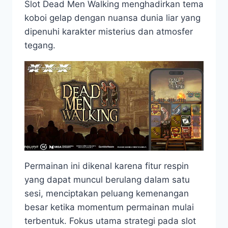
Slot Dead Men Walking menghadirkan tema
koboi gelap dengan nuansa dunia liar yang
dipenuhi karakter misterius dan atmosfer
tegang.
Permainan ini dikenal karena fitur respin
yang dapat muncul berulang dalam satu
sesi, menciptakan peluang kemenangan
besar ketika momentum permainan mulai
terbentuk. Fokus utama strategi pada slot