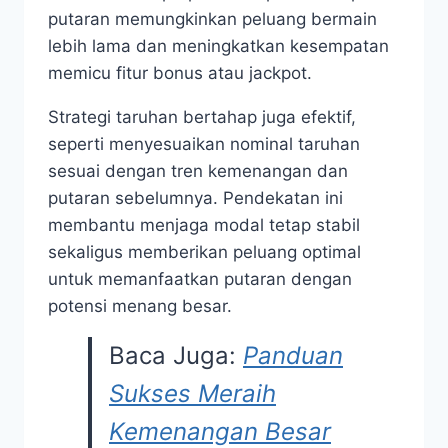
putaran memungkinkan peluang bermain
lebih lama dan meningkatkan kesempatan
memicu fitur bonus atau jackpot.
Strategi taruhan bertahap juga efektif,
seperti menyesuaikan nominal taruhan
sesuai dengan tren kemenangan dan
putaran sebelumnya. Pendekatan ini
membantu menjaga modal tetap stabil
sekaligus memberikan peluang optimal
untuk memanfaatkan putaran dengan
potensi menang besar.
Baca Juga:
Panduan
Sukses Meraih
Kemenangan Besar