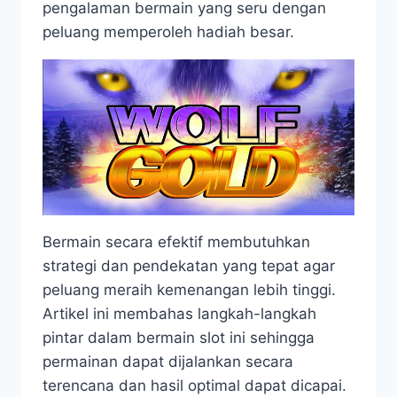
pengalaman bermain yang seru dengan
peluang memperoleh hadiah besar.
Bermain secara efektif membutuhkan
strategi dan pendekatan yang tepat agar
peluang meraih kemenangan lebih tinggi.
Artikel ini membahas langkah-langkah
pintar dalam bermain slot ini sehingga
permainan dapat dijalankan secara
terencana dan hasil optimal dapat dicapai.