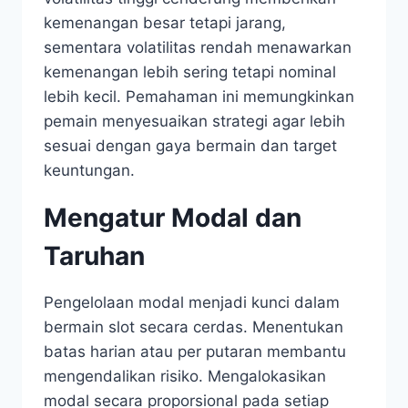
kemenangan besar tetapi jarang,
sementara volatilitas rendah menawarkan
kemenangan lebih sering tetapi nominal
lebih kecil. Pemahaman ini memungkinkan
pemain menyesuaikan strategi agar lebih
sesuai dengan gaya bermain dan target
keuntungan.
Mengatur Modal dan
Taruhan
Pengelolaan modal menjadi kunci dalam
bermain slot secara cerdas. Menentukan
batas harian atau per putaran membantu
mengendalikan risiko. Mengalokasikan
modal secara proporsional pada setiap