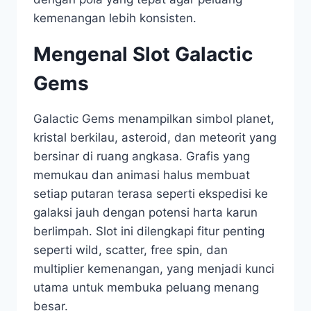
kemenangan lebih konsisten.
Mengenal Slot Galactic
Gems
Galactic Gems menampilkan simbol planet,
kristal berkilau, asteroid, dan meteorit yang
bersinar di ruang angkasa. Grafis yang
memukau dan animasi halus membuat
setiap putaran terasa seperti ekspedisi ke
galaksi jauh dengan potensi harta karun
berlimpah. Slot ini dilengkapi fitur penting
seperti wild, scatter, free spin, dan
multiplier kemenangan, yang menjadi kunci
utama untuk membuka peluang menang
besar.