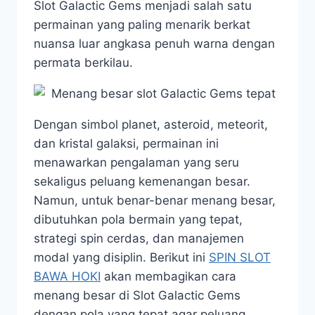
Slot Galactic Gems menjadi salah satu
permainan yang paling menarik berkat
nuansa luar angkasa penuh warna dengan
permata berkilau.
Dengan simbol planet, asteroid, meteorit,
dan kristal galaksi, permainan ini
menawarkan pengalaman yang seru
sekaligus peluang kemenangan besar.
Namun, untuk benar-benar menang besar,
dibutuhkan pola bermain yang tepat,
strategi spin cerdas, dan manajemen
modal yang disiplin. Berikut ini
SPIN SLOT
BAWA HOKI
akan membagikan cara
menang besar di Slot Galactic Gems
dengan pola yang tepat agar peluang