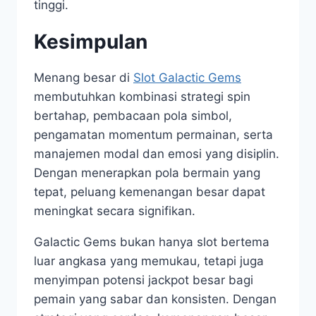
tinggi.
Kesimpulan
Menang besar di
Slot Galactic Gems
membutuhkan kombinasi strategi spin
bertahap, pembacaan pola simbol,
pengamatan momentum permainan, serta
manajemen modal dan emosi yang disiplin.
Dengan menerapkan pola bermain yang
tepat, peluang kemenangan besar dapat
meningkat secara signifikan.
Galactic Gems bukan hanya slot bertema
luar angkasa yang memukau, tetapi juga
menyimpan potensi jackpot besar bagi
pemain yang sabar dan konsisten. Dengan