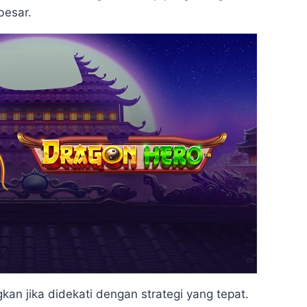
besar.
an jika didekati dengan strategi yang tepat.