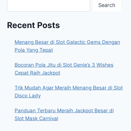
Search
Recent Posts
Menang Besar di Slot Galactic Gems Dengan
Pola Yang Tepat
Bocoran Pola Jitu di Slot Genie’s 3 Wishes
Cepat Raih Jackpot
Trik Mudah Agar Meraih Menang Besar di Slot
Disco Lady
Panduan Terbaru Meraih Jackpot Besar di
Slot Mask Carnival