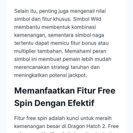
Selain itu, penting juga mengenali nilai
simbol dan fitur khusus. Simbol Wild
membantu membentuk kombinasi
kemenangan, sementara simbol naga
tertentu dapat memicu fitur bonus atau
multiplier tambahan. Memahami peran
simbol ini membuat pemain lebih mudah
merencanakan strategi taruhan dan
meningkatkan potensi jackpot.
Memanfaatkan Fitur Free
Spin Dengan Efektif
Fitur free spin adalah kunci untuk meraih
kemenangan besar di Dragon Hatch 2. Free