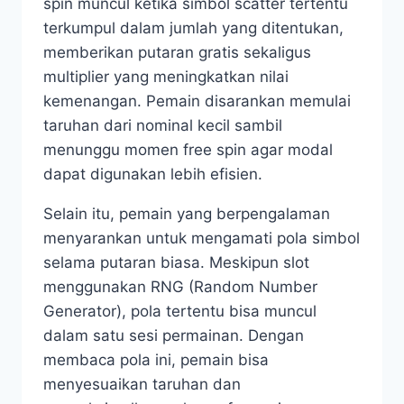
spin muncul ketika simbol scatter tertentu
terkumpul dalam jumlah yang ditentukan,
memberikan putaran gratis sekaligus
multiplier yang meningkatkan nilai
kemenangan. Pemain disarankan memulai
taruhan dari nominal kecil sambil
menunggu momen free spin agar modal
dapat digunakan lebih efisien.
Selain itu, pemain yang berpengalaman
menyarankan untuk mengamati pola simbol
selama putaran biasa. Meskipun slot
menggunakan RNG (Random Number
Generator), pola tertentu bisa muncul
dalam satu sesi permainan. Dengan
membaca pola ini, pemain bisa
menyesuaikan taruhan dan