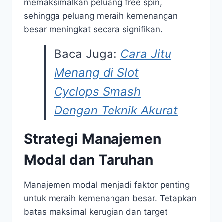
memaksimalkan peluang free spin,
sehingga peluang meraih kemenangan
besar meningkat secara signifikan.
Baca Juga:
Cara Jitu
Menang di Slot
Cyclops Smash
Dengan Teknik Akurat
Strategi Manajemen
Modal dan Taruhan
Manajemen modal menjadi faktor penting
untuk meraih kemenangan besar. Tetapkan
batas maksimal kerugian dan target