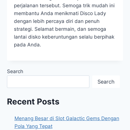
perjalanan tersebut. Semoga trik mudah ini
membantu Anda menikmati Disco Lady
dengan lebih percaya diri dan penuh
strategi. Selamat bermain, dan semoga
lantai disko keberuntungan selalu berpihak
pada Anda.
Search
Search
Recent Posts
Menang Besar di Slot Galactic Gems Dengan
Pola Yang Tepat