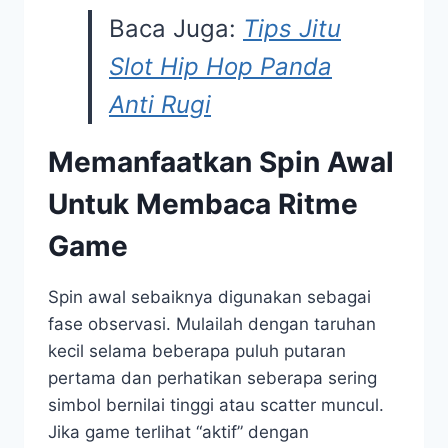
Baca Juga:
Tips Jitu
Slot Hip Hop Panda
Anti Rugi
Memanfaatkan Spin Awal
Untuk Membaca Ritme
Game
Spin awal sebaiknya digunakan sebagai
fase observasi. Mulailah dengan taruhan
kecil selama beberapa puluh putaran
pertama dan perhatikan seberapa sering
simbol bernilai tinggi atau scatter muncul.
Jika game terlihat “aktif” dengan