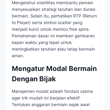
Mengetahui volatilitas membantu pemain
menyesuaikan strategi taruhan dan durasi
bermain. Selain itu, perhatikan RTP (Return
to Player) serta simbol scatter yang
menjadi kunci untuk memicu free spins.
Pemahaman dasar ini memberi gambaran
kapan waktu yang tepat untuk
meningkatkan taruhan atau tetap bermain
aman.
Mengatur Modal Bermain
Dengan Bijak
Manajemen modal adalah fondasi utama
agar trik mudah ini berjalan efektif.
Tentukan anggaran bermain sejak awal