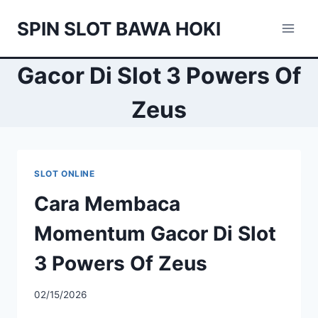
Skip
SPIN SLOT BAWA HOKI
to
content
Gacor Di Slot 3 Powers Of
Zeus
SLOT ONLINE
Cara Membaca
Momentum Gacor Di Slot
3 Powers Of Zeus
02/15/2026