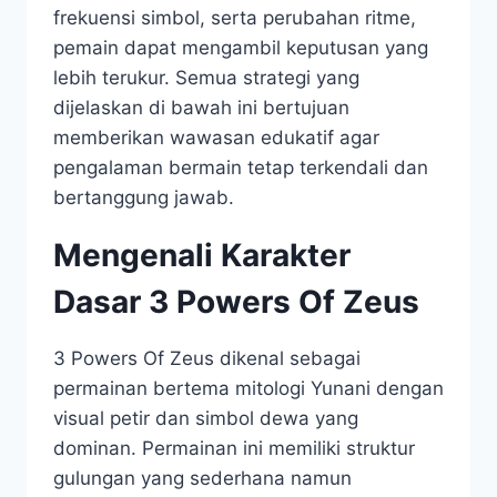
frekuensi simbol, serta perubahan ritme,
pemain dapat mengambil keputusan yang
lebih terukur. Semua strategi yang
dijelaskan di bawah ini bertujuan
memberikan wawasan edukatif agar
pengalaman bermain tetap terkendali dan
bertanggung jawab.
Mengenali Karakter
Dasar 3 Powers Of Zeus
3 Powers Of Zeus dikenal sebagai
permainan bertema mitologi Yunani dengan
visual petir dan simbol dewa yang
dominan. Permainan ini memiliki struktur
gulungan yang sederhana namun