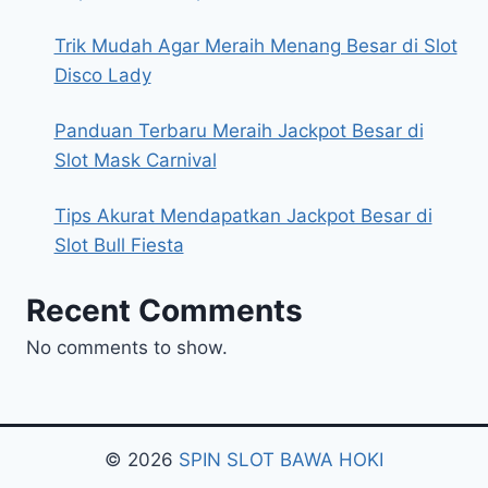
Trik Mudah Agar Meraih Menang Besar di Slot
Disco Lady
Panduan Terbaru Meraih Jackpot Besar di
Slot Mask Carnival
Tips Akurat Mendapatkan Jackpot Besar di
Slot Bull Fiesta
Recent Comments
No comments to show.
© 2026
SPIN SLOT BAWA HOKI