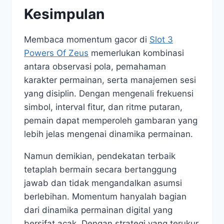
Kesimpulan
Membaca momentum gacor di
Slot 3
Powers Of Zeus
memerlukan kombinasi
antara observasi pola, pemahaman
karakter permainan, serta manajemen sesi
yang disiplin. Dengan mengenali frekuensi
simbol, interval fitur, dan ritme putaran,
pemain dapat memperoleh gambaran yang
lebih jelas mengenai dinamika permainan.
Namun demikian, pendekatan terbaik
tetaplah bermain secara bertanggung
jawab dan tidak mengandalkan asumsi
berlebihan. Momentum hanyalah bagian
dari dinamika permainan digital yang
bersifat acak. Dengan strategi yang terukur