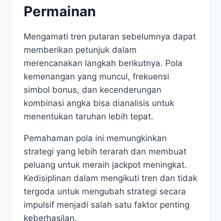
Permainan
Mengamati tren putaran sebelumnya dapat
memberikan petunjuk dalam
merencanakan langkah berikutnya. Pola
kemenangan yang muncul, frekuensi
simbol bonus, dan kecenderungan
kombinasi angka bisa dianalisis untuk
menentukan taruhan lebih tepat.
Pemahaman pola ini memungkinkan
strategi yang lebih terarah dan membuat
peluang untuk meraih jackpot meningkat.
Kedisiplinan dalam mengikuti tren dan tidak
tergoda untuk mengubah strategi secara
impulsif menjadi salah satu faktor penting
keberhasilan.