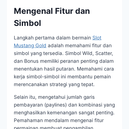
Mengenal Fitur dan
Simbol
Langkah pertama dalam bermain
Slot
Mustang Gold
adalah memahami fitur dan
simbol yang tersedia. Simbol Wild, Scatter,
dan Bonus memiliki peranan penting dalam
menentukan hasil putaran. Memahami cara
kerja simbol-simbol ini membantu pemain
merencanakan strategi yang tepat.
Selain itu, mengetahui jumlah garis
pembayaran (paylines) dan kombinasi yang
menghasilkan kemenangan sangat penting.
Pemahaman mendalam mengenai fitur
permainan membuat pengambilan