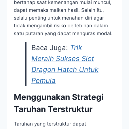
bertahap saat kemenangan mulai muncul,
dapat memaksimalkan hasil. Selain itu,
selalu penting untuk menahan diri agar
tidak mengambil risiko berlebihan dalam
satu putaran yang dapat menguras modal.
Baca Juga:
Trik
Meraih Sukses Slot
Dragon Hatch Untuk
Pemula
Menggunakan Strategi
Taruhan Terstruktur
Taruhan yang terstruktur dapat