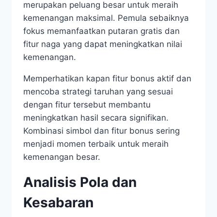
merupakan peluang besar untuk meraih
kemenangan maksimal. Pemula sebaiknya
fokus memanfaatkan putaran gratis dan
fitur naga yang dapat meningkatkan nilai
kemenangan.
Memperhatikan kapan fitur bonus aktif dan
mencoba strategi taruhan yang sesuai
dengan fitur tersebut membantu
meningkatkan hasil secara signifikan.
Kombinasi simbol dan fitur bonus sering
menjadi momen terbaik untuk meraih
kemenangan besar.
Analisis Pola dan
Kesabaran