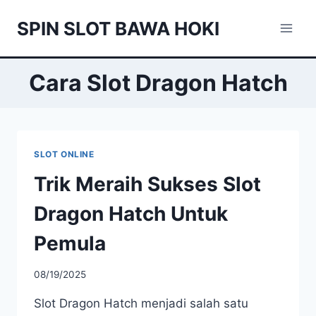
Skip
SPIN SLOT BAWA HOKI
to
content
Cara Slot Dragon Hatch
SLOT ONLINE
Trik Meraih Sukses Slot
Dragon Hatch Untuk
Pemula
08/19/2025
Slot Dragon Hatch menjadi salah satu