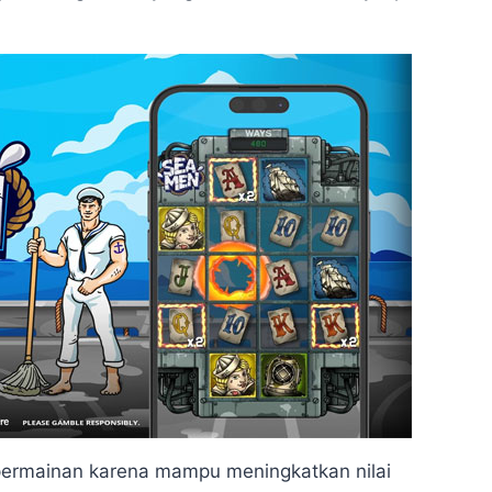
k permainan karena mampu meningkatkan nilai