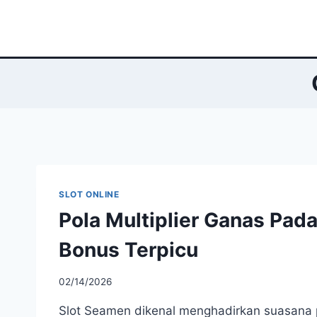
Skip
to
content
SLOT ONLINE
Pola Multiplier Ganas Pad
Bonus Terpicu
02/14/2026
Slot Seamen dikenal menghadirkan suasana 