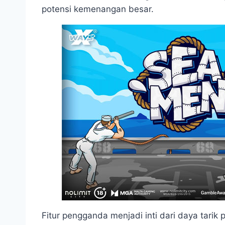
potensi kemenangan besar.
Fitur pengganda menjadi inti dari daya tari