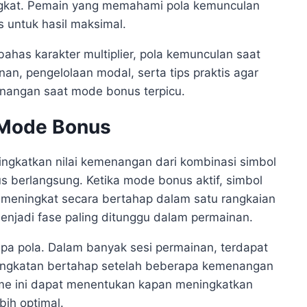
ngkat. Pemain yang memahami pola kemunculan
 untuk hasil maksimal.
has karakter multiplier, pola kemunculan saat
inan, pengelolaan modal, serta tips praktis agar
angan saat mode bonus terpicu.
m Mode Bonus
ningkatkan nilai kemenangan dari kombinasi simbol
s berlangsung. Ketika mode bonus aktif, simbol
meningkat secara bertahap dalam satu rangkaian
njadi fase paling ditunggu dalam permainan.
anpa pola. Dalam banyak sesi permainan, terdapat
peningkatan bertahap setelah beberapa kemenangan
itme ini dapat menentukan kapan meningkatkan
ih optimal.