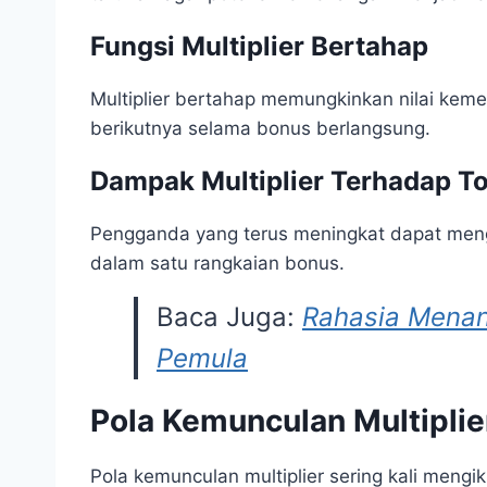
Fungsi Multiplier Bertahap
Multiplier bertahap memungkinkan nilai kem
berikutnya selama bonus berlangsung.
Dampak Multiplier Terhadap T
Pengganda yang terus meningkat dapat men
dalam satu rangkaian bonus.
Baca Juga:
Rahasia Menan
Pemula
Pola Kemunculan Multiplie
Pola kemunculan multiplier sering kali meng