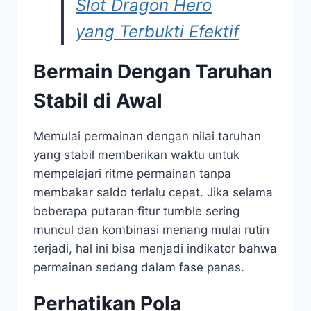
Slot Dragon Hero
yang Terbukti Efektif
Bermain Dengan Taruhan
Stabil di Awal
Memulai permainan dengan nilai taruhan
yang stabil memberikan waktu untuk
mempelajari ritme permainan tanpa
membakar saldo terlalu cepat. Jika selama
beberapa putaran fitur tumble sering
muncul dan kombinasi menang mulai rutin
terjadi, hal ini bisa menjadi indikator bahwa
permainan sedang dalam fase panas.
Perhatikan Pola