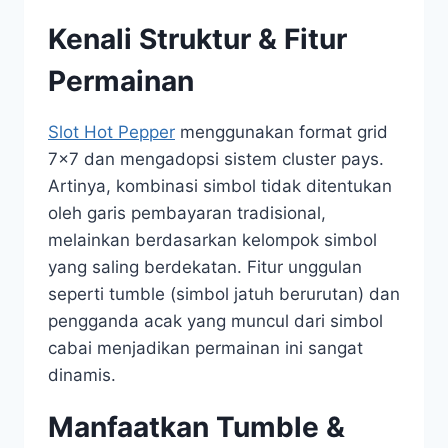
Kenali Struktur & Fitur
Permainan
Slot Hot Pepper
menggunakan format grid
7×7 dan mengadopsi sistem cluster pays.
Artinya, kombinasi simbol tidak ditentukan
oleh garis pembayaran tradisional,
melainkan berdasarkan kelompok simbol
yang saling berdekatan. Fitur unggulan
seperti tumble (simbol jatuh berurutan) dan
pengganda acak yang muncul dari simbol
cabai menjadikan permainan ini sangat
dinamis.
Manfaatkan Tumble &